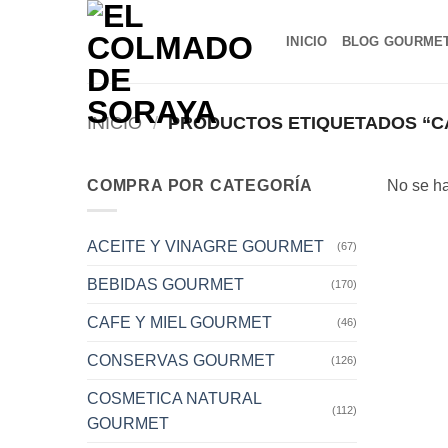
Saltar
al
INICIO
BLOG GOURME
contenido
INICIO
/
PRODUCTOS ETIQUETADOS “CAB
COMPRA POR CATEGORÍA
No se ha
ACEITE Y VINAGRE GOURMET
(67)
BEBIDAS GOURMET
(170)
CAFE Y MIEL GOURMET
(46)
CONSERVAS GOURMET
(126)
COSMETICA NATURAL
(112)
GOURMET