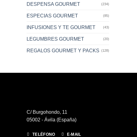
DESPENSA GOURMET
(234)
ESPECIAS GOURMET
(85)
INFUSIONES Y TE GOURMET
(43)
LEGUMBRES GOURMET
(20)
REGALOS GOURMET Y PACKS
(128)
C/ Burgohondo, 11
05002 - Ávila (España)
TELÉFONO
E-MAIL