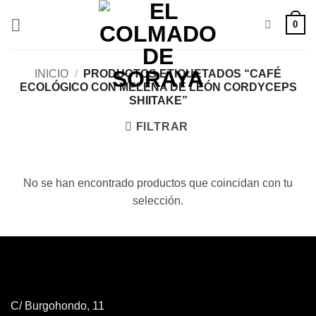
Saltar
0
al
contenido
INICIO
/
PRODUCTOS ETIQUETADOS “CAFÉ
ECOLÓGICO CON MELENA DE LEÓN CORDYCEPS
SHIITAKE”
FILTRAR
No se han encontrado productos que coincidan con tu
selección.
C/ Burgohondo, 11