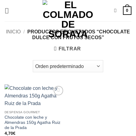
Saltar
0
al
contenido
INICIO
/
PRODUCTOS ETIQUETADOS “CHOCOLATE
DULCE CON FRUTOS SECOS”
FILTRAR
Añadir
a la
lista de
DESPENSA GOURMET
deseos
Chocolate con leche y
Almendras 150g Agatha Ruiz
de la Prada
4,70
€