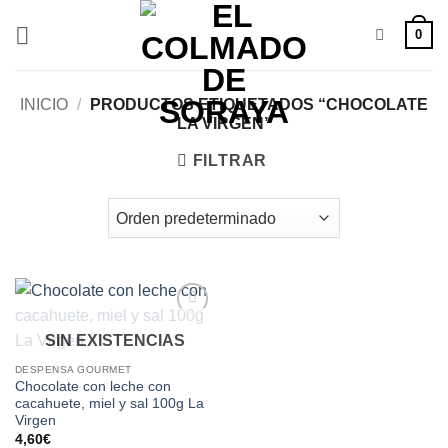
Saltar
0
al
contenido
INICIO
/
PRODUCTOS ETIQUETADOS “CHOCOLATE
LA VIRGEN”
FILTRAR
Añadir
SIN EXISTENCIAS
a la
lista de
DESPENSA GOURMET
deseos
Chocolate con leche con
cacahuete, miel y sal 100g La
Virgen
4,60
€