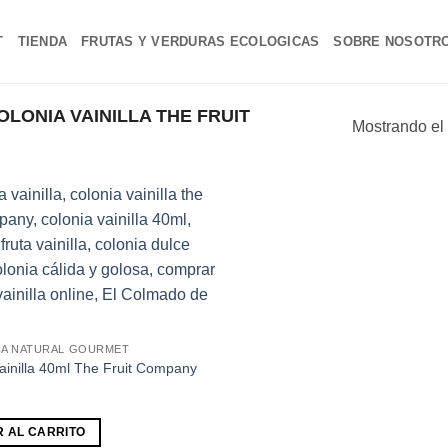
T
TIENDA
FRUTAS Y VERDURAS ECOLOGICAS
SOBRE NOSOTR
ONIA VAINILLA THE FRUIT
Mostrando el 
Añadir
a la
lista de
deseos
A NATURAL GOURMET
ainilla 40ml The Fruit Company
R AL CARRITO