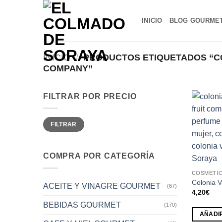
Saltar
al
INICIO
BLOG GOURME
contenido
INICIO
/
PRODUCTOS ETIQUETADOS “COL
COMPANY”
FILTRAR POR PRECIO
Precio
Precio
FILTRAR
mínimo
máximo
COMPRA POR CATEGORÍA
COSMETIC
Colonia V
ACEITE Y VINAGRE GOURMET
(67)
4,20
€
BEBIDAS GOURMET
(170)
AÑADI