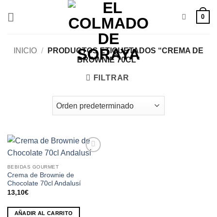
Saltar
0
al
contenido
INICIO
/
PRODUCTOS ETIQUETADOS “CREMA DE
BROWNIE 70CL”
FILTRAR
Añadir
a la
BEBIDAS GOURMET
lista de
Crema de Brownie de
deseos
Chocolate 70cl Andalusí
13,10
€
AÑADIR AL CARRITO