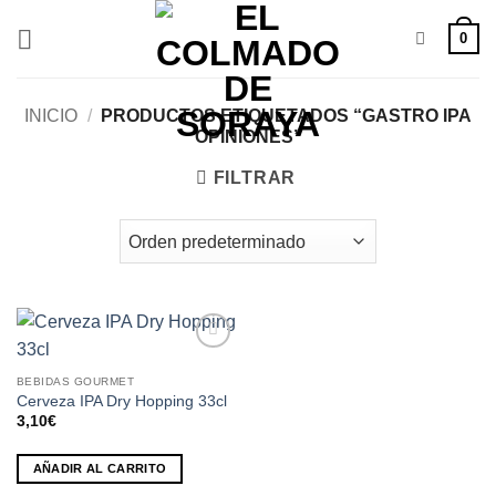
Saltar
0
al
contenido
INICIO
/
PRODUCTOS ETIQUETADOS “GASTRO IPA
OPINIONES”
FILTRAR
Añadir
a la
BEBIDAS GOURMET
lista de
Cerveza IPA Dry Hopping 33cl
deseos
3,10
€
AÑADIR AL CARRITO