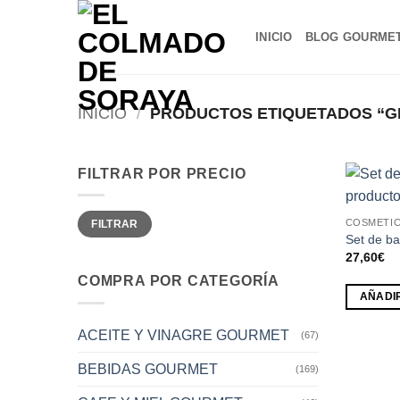
Saltar
al
INICIO
BLOG GOURME
contenido
INICIO
/
PRODUCTOS ETIQUETADOS “G
FILTRAR POR PRECIO
Precio
Precio
COSMETIC
FILTRAR
mínimo
máximo
Set de b
27,60
€
COMPRA POR CATEGORÍA
AÑADI
ACEITE Y VINAGRE GOURMET
(67)
BEBIDAS GOURMET
(169)