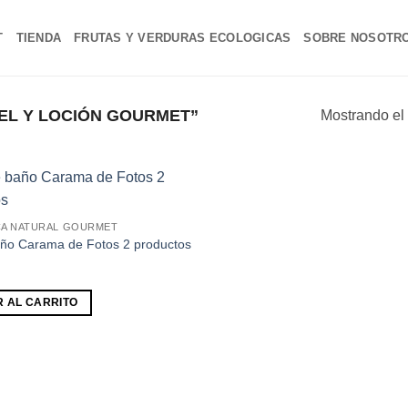
T
TIENDA
FRUTAS Y VERDURAS ECOLOGICAS
SOBRE NOSOTR
EL Y LOCIÓN GOURMET”
Mostrando el 
Añadir
A NATURAL GOURMET
a la
lista de
año Carama de Fotos 2 productos
deseos
R AL CARRITO