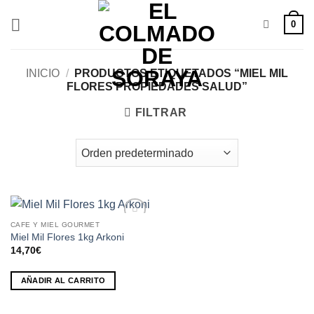
Saltar
0
al
contenido
INICIO
/
PRODUCTOS ETIQUETADOS “MIEL MIL
FLORES PROPIEDADES SALUD”
FILTRAR
CAFE Y MIEL GOURMET
Añadir
Miel Mil Flores 1kg Arkoni
a la
14,70
€
lista de
deseos
AÑADIR AL CARRITO