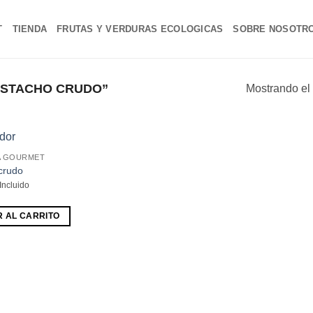
T
TIENDA
FRUTAS Y VERDURAS ECOLOGICAS
SOBRE NOSOTR
ISTACHO CRUDO”
Mostrando el 
A GOURMET
Añadir
crudo
a la
Incluido
lista de
deseos
R AL CARRITO