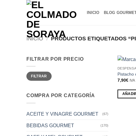
Saltar
al
INICIO
BLOG GOURME
contenido
INICIO
/
PRODUCTOS ETIQUETADOS “P
FILTRAR POR PRECIO
DESPENS
Precio
Precio
Pistacho 
FILTRAR
mínimo
máximo
7,90
€
IVA 
AÑADI
COMPRA POR CATEGORÍA
ACEITE Y VINAGRE GOURMET
(67)
BEBIDAS GOURMET
(170)