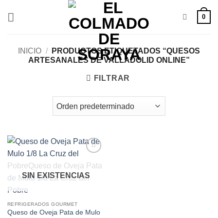
Saltar
0
al
contenido
INICIO
/
PRODUCTOS ETIQUETADOS “QUESOS
ARTESANALES DE VALLADOLID ONLINE”
FILTRAR
Añadir
a la
lista de
SIN EXISTENCIAS
deseos
REFRIGERADOS GOURMET
Queso de Oveja Pata de Mulo