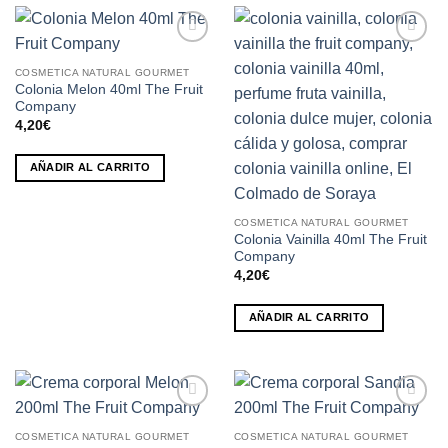
Añadir
Añadir
a la
a la
COSMETICA NATURAL GOURMET
lista de
lista de
Colonia Melon 40ml The Fruit
deseos
deseos
Company
4,20
€
AÑADIR AL CARRITO
COSMETICA NATURAL GOURMET
Colonia Vainilla 40ml The Fruit
Company
4,20
€
AÑADIR AL CARRITO
Añadir
Añadir
a la
a la
COSMETICA NATURAL GOURMET
COSMETICA NATURAL GOURMET