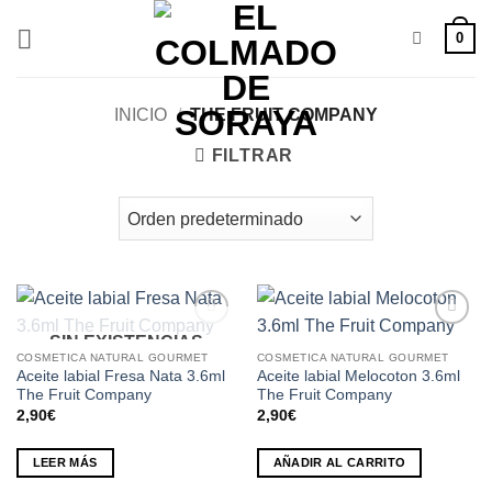
Saltar
0
al
contenido
INICIO
/
THE FRUIT COMPANY
FILTRAR
SIN EXISTENCIAS
Añadir
Añadir
a la
a la
COSMETICA NATURAL GOURMET
COSMETICA NATURAL GOURMET
lista de
lista de
Aceite labial Fresa Nata 3.6ml
Aceite labial Melocoton 3.6ml
deseos
deseos
The Fruit Company
The Fruit Company
2,90
€
2,90
€
LEER MÁS
AÑADIR AL CARRITO