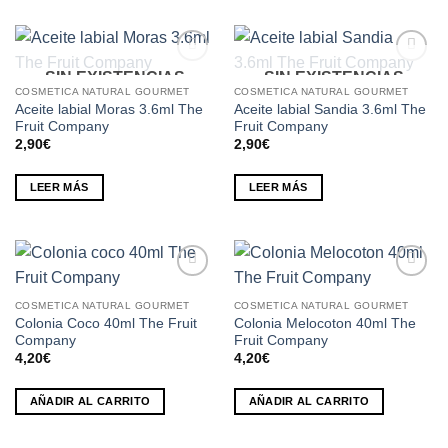
SIN EXISTENCIAS
SIN EXISTENCIAS
Añadir
Añadir
a la
a la
COSMETICA NATURAL GOURMET
COSMETICA NATURAL GOURMET
lista de
lista de
Aceite labial Moras 3.6ml The
Aceite labial Sandia 3.6ml The
deseos
deseos
Fruit Company
Fruit Company
2,90
€
2,90
€
LEER MÁS
LEER MÁS
Añadir
Añadir
a la
a la
COSMETICA NATURAL GOURMET
COSMETICA NATURAL GOURMET
lista de
lista de
Colonia Coco 40ml The Fruit
Colonia Melocoton 40ml The
deseos
deseos
Company
Fruit Company
4,20
€
4,20
€
AÑADIR AL CARRITO
AÑADIR AL CARRITO