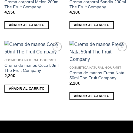
lista de
lista de
Crema corporal Melon 200ml
Crema corporal Sandia 200ml
deseos
deseos
The Fruit Company
The Fruit Company
4,55
€
4,30
€
AÑADIR AL CARRITO
AÑADIR AL CARRITO
Añadir
Añadir
a la
a la
COSMETICA NATURAL GOURMET
lista de
lista de
Crema de manos Coco 50ml
COSMETICA NATURAL GOURMET
deseos
deseos
The Fruit Company
Crema de manos Fresa Nata
2,20
€
50ml The Fruit Company
2,20
€
AÑADIR AL CARRITO
AÑADIR AL CARRITO