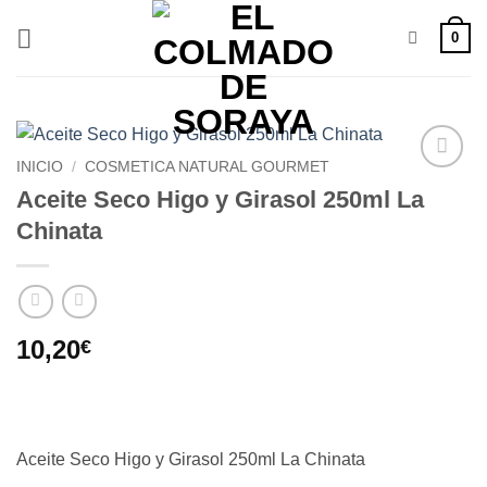
Saltar
0
al
contenido
INICIO
/
COSMETICA NATURAL GOURMET
Añadir
Aceite Seco Higo y Girasol 250ml La
a la
Chinata
lista de
deseos
10,20
€
Aceite Seco Higo y Girasol 250ml La Chinata