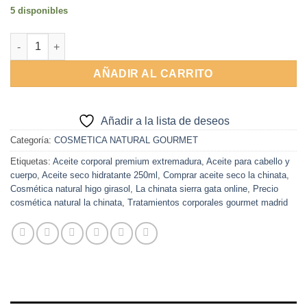
5 disponibles
Alternative:
Aceite Seco Higo y Girasol 250ml La Chinata cantidad
AÑADIR AL CARRITO
Añadir a la lista de deseos
Categoría:
COSMETICA NATURAL GOURMET
Etiquetas:
Aceite corporal premium extremadura
,
Aceite para cabello y
cuerpo
,
Aceite seco hidratante 250ml
,
Comprar aceite seco la chinata
,
Cosmética natural higo girasol
,
La chinata sierra gata online
,
Precio
cosmética natural la chinata
,
Tratamientos corporales gourmet madrid