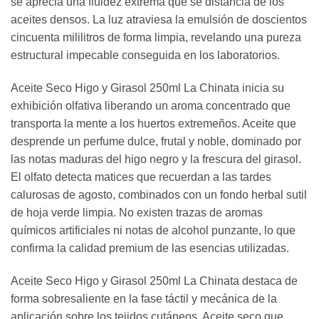
se aprecia una fluidez extrema que se distancia de los
aceites densos. La luz atraviesa la emulsión de doscientos
cincuenta mililitros de forma limpia, revelando una pureza
estructural impecable conseguida en los laboratorios.
Aceite Seco Higo y Girasol 250ml La Chinata inicia su
exhibición olfativa liberando un aroma concentrado que
transporta la mente a los huertos extremeños. Aceite que
desprende un perfume dulce, frutal y noble, dominado por
las notas maduras del higo negro y la frescura del girasol.
El olfato detecta matices que recuerdan a las tardes
calurosas de agosto, combinados con un fondo herbal sutil
de hoja verde limpia. No existen trazas de aromas
químicos artificiales ni notas de alcohol punzante, lo que
confirma la calidad premium de las esencias utilizadas.
Aceite Seco Higo y Girasol 250ml La Chinata destaca de
forma sobresaliente en la fase táctil y mecánica de la
aplicación sobre los tejidos cutáneos. Aceite seco que