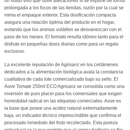
un fluido vivo que sufre alteraciones si se expone de forma
prolongada a los focos de las tiendas, razón por la cual se
mima el empaque exterior. Esta dosificación compacta
asegura una rotación óptima del producto en el hogar,
evitando que los aromas volátiles se desvanezcan con el
paso de los meses. El formato resulta idóneo tanto para el
disfrute en pequeñas dosis diarias como para un regalo
exclusivo.
La excelente reputación de Agrisanz en los certámenes
dedicados a la alimentación biológica avala la constancia
cualitativa de cada lote comercializado bajo su sello. El
Aove Tomate 250ml ECO Agrisanz se consolida como una
inversión de puro placer para los comensales que exigen
honestidad radical en las etiquetas comerciales. Aove es
la base que posee una acidez natural extremadamente
baja, un indicador técnico imprescindible que confirma el
procesado inmediato del fruto recolectado. Esta pureza
estructural es la que permite que el aroma hortícola se fije