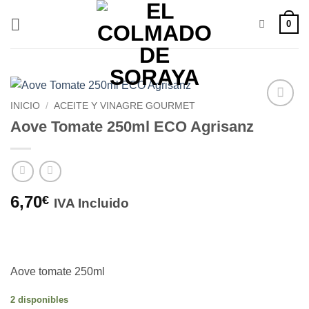
Saltar
0
al
contenido
INICIO
/
ACEITE Y VINAGRE GOURMET
Añadir
Aove Tomate 250ml ECO Agrisanz
a la
lista de
deseos
6,70
€
IVA Incluido
Aove tomate 250ml
2 disponibles