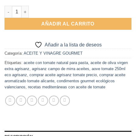
Alternative:
Aove Tomate 250ml ECO Agrisanz cantidad
AÑADIR AL CARRITO
Añadir a la lista de deseos
Categoría:
ACEITE Y VINAGRE GOURMET
Etiquetas:
aceite con tomate natural para pasta
,
aceite de oliva virgen
extra agrisanz
,
agrisanz campo de mirra aceites
,
aove tomate 250ml
eco agrisanz
,
comprar aceite agrisanz tomate precio
,
comprar aceite
aromatizado tomate alicante
,
condimentos gourmet ecológicos
valencianos
,
recetas mediterráneas con aceite de tomate