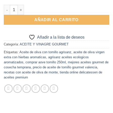
Alternative:
Aove Tomillo 250ml ECO Agrisanz cantidad
AÑADIR AL CARRITO
Añadir a la lista de deseos
Categoría:
ACEITE Y VINAGRE GOURMET
Etiquetas:
Aceite de oliva con tomillo agrisanz
,
aceite de oliva virgen
extra con hierbas aromaticas
,
agrisanz aceites ecologicos
aromatizados
,
comprar aove tomillo 250ml
,
mejores aceites gourmet de
cosecha temprana
,
precio de aceite de tomillo gourmet valencia
,
recetas con aceite de oliva de monte
,
tienda online delicatessen de
aceites premium