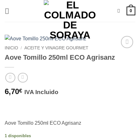
Saltar
0
al
contenido
INICIO
/
ACEITE Y VINAGRE GOURMET
Añadir
Aove Tomillo 250ml ECO Agrisanz
a la
lista de
deseos
6,70
€
IVA Incluido
Aove Tomillo 250ml ECO Agrisanz
1 disponibles