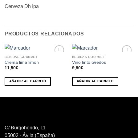
Cerveza Dh Ipa
PRODUCTOS RELACIONADOS
BEBIDAS GOURMET
BEBIDAS GOURMET
Añadir
Añadir
Crema lima limon
Vino tinto Gredos
a la
a la
11,50
€
9,80
€
lista de
lista de
deseos
deseos
AÑADIR AL CARRITO
AÑADIR AL CARRITO
C/ Burgohondo, 11
05002 - Ávila (España)