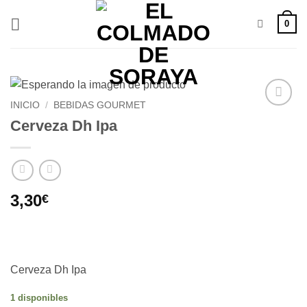
Saltar
0
al
contenido
INICIO
/
BEBIDAS GOURMET
Añadir
Cerveza Dh Ipa
a la
lista de
deseos
3,30
€
Cerveza Dh Ipa
1 disponibles