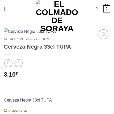
Saltar
0
al
contenido
INICIO
/
BEBIDAS GOURMET
Añadir
Cerveza Negra 33cl TUPA
a la
lista de
deseos
3,10
€
Cerveza Negra 33cl TUPA
13 disponibles