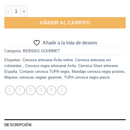
Alternative:
Cerveza Negra 33cl TUPA cantidad
AÑADIR AL CARRITO
Añadir a la lista de deseos
Categoría:
BEBIDAS GOURMET
Etiquetas:
Cerveza artesana Ávila online
,
Cerveza artesana sin
colorantes.
,
Cerveza negra artesanal Ávila
,
Cerveza Stout artesana
España
,
Comprar cerveza TUPA negra
,
Maridaje cerveza negra postres
,
Mejores cervezas negras gourmet
,
TUPA cerveza negra precio
DESCRIPCIÓN