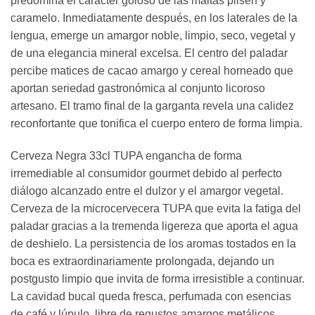
predomina el carácter goloso de las maltas pilsen y
caramelo. Inmediatamente después, en los laterales de la
lengua, emerge un amargor noble, limpio, seco, vegetal y
de una elegancia mineral excelsa. El centro del paladar
percibe matices de cacao amargo y cereal horneado que
aportan seriedad gastronómica al conjunto licoroso
artesano. El tramo final de la garganta revela una calidez
reconfortante que tonifica el cuerpo entero de forma limpia.
Cerveza Negra 33cl TUPA engancha de forma
irremediable al consumidor gourmet debido al perfecto
diálogo alcanzado entre el dulzor y el amargor vegetal.
Cerveza de la microcervecera TUPA que evita la fatiga del
paladar gracias a la tremenda ligereza que aporta el agua
de deshielo. La persistencia de los aromas tostados en la
boca es extraordinariamente prolongada, dejando un
postgusto limpio que invita de forma irresistible a continuar.
La cavidad bucal queda fresca, perfumada con esencias
de café y lúpulo, libre de regustos amargos metálicos