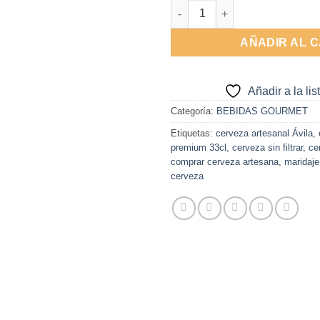
Cerveza de Abadia (Triple Belg
AÑADIR AL 
Añadir a la li
Categoría:
BEBIDAS GOURMET
Etiquetas:
cerveza artesanal Ávila
,
premium 33cl
,
cerveza sin filtrar
,
ce
comprar cerveza artesana
,
maridaje
cerveza