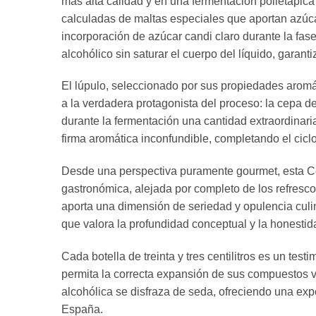
más alta calidad y en una fermentación polietápica
calculadas de maltas especiales que aportan azúcar
incorporación de azúcar candi claro durante la fase 
alcohólico sin saturar el cuerpo del líquido, garant
El lúpulo, seleccionado por sus propiedades aromát
a la verdadera protagonista del proceso: la cepa 
durante la fermentación una cantidad extraordinari
firma aromática inconfundible, completando el cicl
Desde una perspectiva puramente gourmet, esta Ce
gastronómica, alejada por completo de los refresco
aporta una dimensión de seriedad y opulencia culi
que valora la profundidad conceptual y la honestida
Cada botella de treinta y tres centilitros es un te
permita la correcta expansión de sus compuestos vo
alcohólica se disfraza de seda, ofreciendo una expe
España.