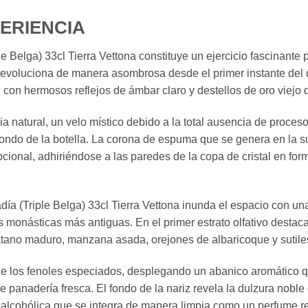
PERIENCIA
e Belga) 33cl Tierra Vettona constituye un ejercicio fascinante p
 evoluciona de manera asombrosa desde el primer instante del 
, con hermosos reflejos de ámbar claro y destellos de oro viejo 
a natural, un velo místico debido a la total ausencia de procesos 
fondo de la botella. La corona de espuma que se genera en la 
cional, adhiriéndose a las paredes de la copa de cristal en for
adía (Triple Belga) 33cl Tierra Vettona inunda el espacio con u
 monásticas más antiguas. En el primer estrato olfativo desta
átano maduro, manzana asada, orejones de albaricoque y sutiles
los fenoles especiados, desplegando un abanico aromático que 
e panadería fresca. El fondo de la nariz revela la dulzura noble
 alcohólica que se integra de manera limpia como un perfume re