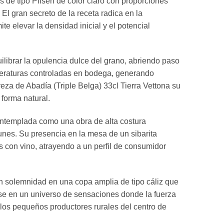
s de tipo Pilsen de color claro con proporciones
l gran secreto de la receta radica en la
te elevar la densidad inicial y el potencial
ilibrar la opulencia dulce del grano, abriendo paso
mperaturas controladas en bodega, generando
eza de Abadía (Triple Belga) 33cl Tierra Vettona su
forma natural.
ontemplada como una obra de alta costura
unes. Su presencia en la mesa de un sibarita
 con vino, atrayendo a un perfil de consumidor
 con solemnidad en una copa amplia de tipo cáliz que
arse en un universo de sensaciones donde la fuerza
e los pequeños productores rurales del centro de