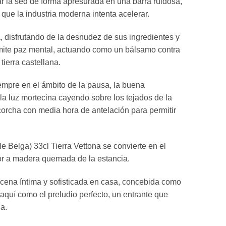
ar la sed de forma apresurada en una barra ruidosa,
 que la industria moderna intenta acelerar.
, disfrutando de la desnudez de sus ingredientes y
nsmite paz mental, actuando como un bálsamo contra
ierra castellana.
iempre en el ámbito de la pausa, la buena
la luz mortecina cayendo sobre los tejados de la
escorcha con media hora de antelación para permitir
e Belga) 33cl Tierra Vettona se convierte en el
or a madera quemada de la estancia.
a cena íntima y sofisticada en casa, concebida como
aquí como el preludio perfecto, un entrante que
a.