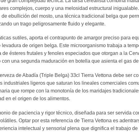
 de gran complejidad técnica. La farsa cerealista combina malta
es complejos, cuerpo y una melosidad estructural inigualable. E
de ebullición del mosto, una técnica tradicional belga que permi
izando un trago peligrosamente fluido y elegante.
icas sutiles, aporta el contrapunto de amargor preciso para equ
de levadura de origen belga. Este microorganismo trabaja a te
a de ésteres frutales y fenoles especiados que otorgan a la Cerv
o con una segunda maduración en botella que asienta el gas de 
rveza de Abadía (Triple Belga) 33cl Tierra Vettona debe ser c
s industriales ligeros que saturan los lineales comerciales com
naria que rompe con la monotonía de los maridajes tradicionales
d en el origen de los alimentos.
stimonio de paciencia y rigor técnico, diseñada para ser servida
látiles. Optar por esta referencia de Tierra Vettona es adentr
riencia intelectual y sensorial plena que dignifica el trabajo d