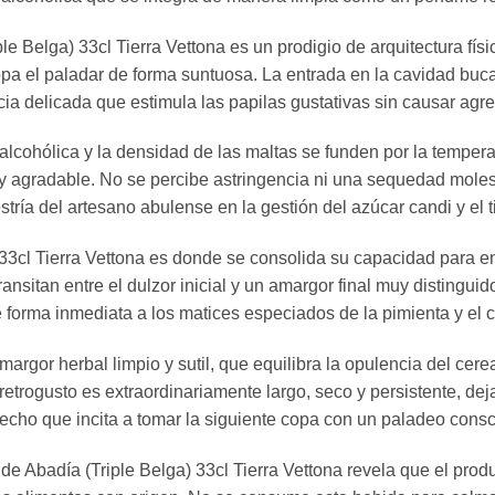
ple Belga) 33cl Tierra Vettona es un prodigio de arquitectura fís
pa el paladar de forma suntuosa. La entrada en la cavidad buc
ia delicada que estimula las papilas gustativas sin causar agres
a alcohólica y la densidad de las maltas se funden por la tempe
 agradable. No se percibe astringencia ni una sequedad molesta
estría del artesano abulense en la gestión del azúcar candi y e
 33cl Tierra Vettona es donde se consolida su capacidad para
ansitan entre el dulzor inicial y un amargor final muy distinguid
e forma inmediata a los matices especiados de la pimienta y el 
argor herbal limpio y sutil, que equilibra la opulencia del cer
retrogusto es extraordinariamente largo, seco y persistente, de
pecho que incita a tomar la siguiente copa con un paladeo consc
de Abadía (Triple Belga) 33cl Tierra Vettona revela que el pro