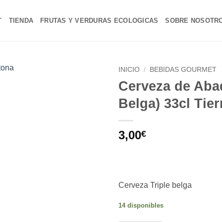
T
TIENDA
FRUTAS Y VERDURAS ECOLOGICAS
SOBRE NOSOTR
INICIO
/
BEBIDAS GOURMET
Cerveza de Abad
Añadir
Belga) 33cl Tier
a la
lista de
deseos
3,00
€
Cerveza Triple belga
14 disponibles