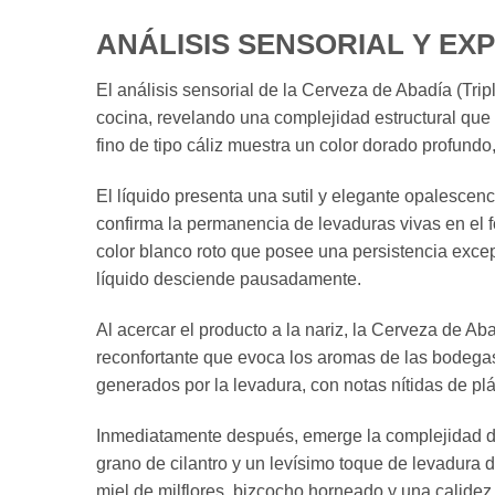
ANÁLISIS SENSORIAL Y EX
El análisis sensorial de la Cerveza de Abadía (Tripl
cocina, revelando una complejidad estructural que
fino de tipo cáliz muestra un color dorado profundo
El líquido presenta una sutil y elegante opalescenci
confirma la permanencia de levaduras vivas en el 
color blanco roto que posee una persistencia excep
líquido desciende pausadamente.
Al acercar el producto a la nariz, la Cerveza de Ab
reconfortante que evoca los aromas de las bodegas
generados por la levadura, con notas nítidas de pl
Inmediatamente después, emerge la complejidad de 
grano de cilantro y un levísimo toque de levadura d
miel de milflores, bizcocho horneado y una calidez