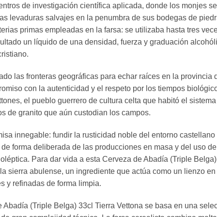
ntros de investigación científica aplicada, donde los monjes s
as levaduras salvajes en la penumbra de sus bodegas de piedra.
terias primas empleadas en la farsa: se utilizaba hasta tres v
sultado un líquido de una densidad, fuerza y graduación alcohó
ristiano.
o las fronteras geográficas para echar raíces en la provincia d
miso con la autenticidad y el respeto por los tiempos biológico
ettones, el pueblo guerrero de cultura celta que habitó el sistem
os de granito que aún custodian los campos.
a innegable: fundir la rusticidad noble del entorno castellano c
de forma deliberada de las producciones en masa y del uso de 
léptica. Para dar vida a esta Cerveza de Abadía (Triple Belga) 3
la sierra abulense, un ingrediente que actúa como un lienzo en b
 y refinadas de forma limpia.
de Abadía (Triple Belga) 33cl Tierra Vettona se basa en una sele