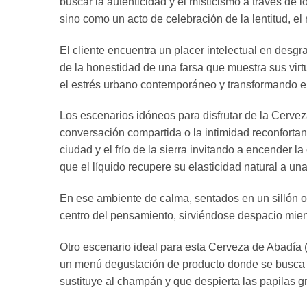
buscar la autenticidad y el misticismo a través de
sino como un acto de celebración de la lentitud, el
El cliente encuentra un placer intelectual en desg
de la honestidad de una farsa que muestra sus vir
el estrés urbano contemporáneo y transformando el 
Los escenarios idóneos para disfrutar de la Cervez
conversación compartida o la intimidad reconfortan
ciudad y el frío de la sierra invitando a encender l
que el líquido recupere su elasticidad natural a un
En ese ambiente de calma, sentados en un sillón or
centro del pensamiento, sirviéndose despacio mien
Otro escenario ideal para esta Cerveza de Abadía (
un menú degustación de producto donde se busca sor
sustituye al champán y que despierta las papilas g