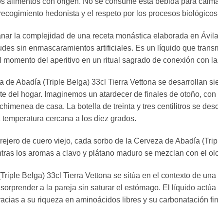
 los alimentos con origen. No se consume esta bebida para calm
 recogimiento hedonista y el respeto por los procesos biológicos
ranar la complejidad de una receta monástica elaborada en Ávila
tudes sin enmascaramientos artificiales. Es un líquido que tra
momento del aperitivo en un ritual sagrado de conexión con la t
a de Abadía (Triple Belga) 33cl Tierra Vettona se desarrollan s
te del hogar. Imaginemos un atardecer de finales de otoño, con 
a chimenea de casa. La botella de treinta y tres centilitros se d
a temperatura cercana a los diez grados.
ejero de cuero viejo, cada sorbo de la Cerveza de Abadía (Tripl
tras los aromas a clavo y plátano maduro se mezclan con el ol
Triple Belga) 33cl Tierra Vettona se sitúa en el contexto de un
prender a la pareja sin saturar el estómago. El líquido actúa 
racias a su riqueza en aminoácidos libres y su carbonatación fin