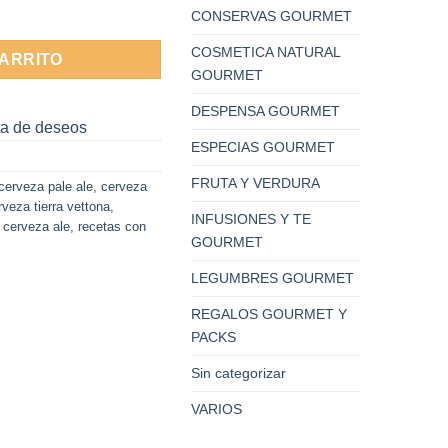
a) 33cl Tierra Vettona cantidad
CONSERVAS GOURMET
COSMETICA NATURAL
CARRITO
GOURMET
DESPENSA GOURMET
sta de deseos
ESPECIAS GOURMET
FRUTA Y VERDURA
cerveza pale ale
,
cerveza
rveza tierra vettona
,
INFUSIONES Y TE
 cerveza ale
,
recetas con
GOURMET
LEGUMBRES GOURMET
REGALOS GOURMET Y
PACKS
Sin categorizar
VARIOS