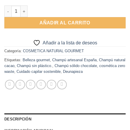
Alternative:
Champu solido de Chocolate 65gr cantidad
AÑADIR AL CARRITO
Añadir a la lista de deseos
Categoría:
COSMETICA NATURAL GOURMET
Etiquetas:
Belleza gourmet
,
Champú artesanal España
,
Champú natural
cacao
,
Champú sin plástico.
,
Champú sólido chocolate
,
cosmética zero
waste
,
Cuidado capilar sostenible
,
Deunapieza
DESCRIPCIÓN