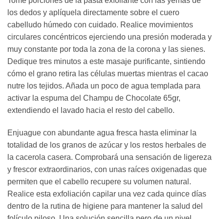
Tome porciones de la pasta exfoliante con las yemas de
los dedos y aplíquela directamente sobre el cuero
cabelludo húmedo con cuidado. Realice movimientos
circulares concéntricos ejerciendo una presión moderada y
muy constante por toda la zona de la corona y las sienes.
Dedique tres minutos a este masaje purificante, sintiendo
cómo el grano retira las células muertas mientras el cacao
nutre los tejidos. Añada un poco de agua templada para
activar la espuma del Champu de Chocolate 65gr,
extendiendo el lavado hacia el resto del cabello.
Enjuague con abundante agua fresca hasta eliminar la
totalidad de los granos de azúcar y los restos herbales de
la cacerola casera. Comprobará una sensación de ligereza
y frescor extraordinarios, con unas raíces oxigenadas que
permiten que el cabello recupere su volumen natural.
Realice esta exfoliación capilar una vez cada quince días
dentro de la rutina de higiene para mantener la salud del
folículo piloso. Una solución sencilla pero de un nivel