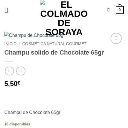
Saltar
0
al
contenido
INICIO
/
COSMETICA NATURAL GOURMET
Añadir
Champu solido de Chocolate 65gr
a la
lista de
deseos
5,50
€
Champu de Chocolate 65gr
18 disponibles