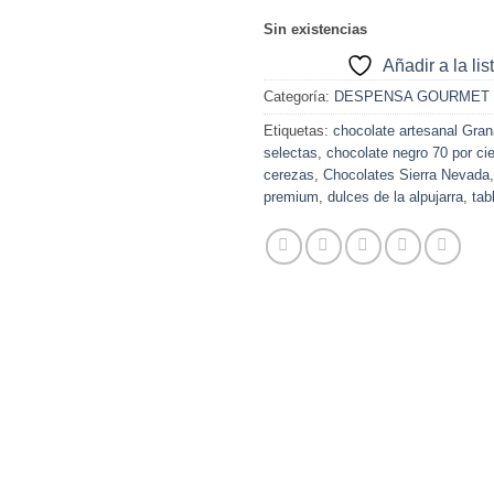
Sin existencias
Añadir a la li
Categoría:
DESPENSA GOURMET
Etiquetas:
chocolate artesanal Gra
selectas
,
chocolate negro 70 por ci
cerezas
,
Chocolates Sierra Nevada
premium
,
dulces de la alpujarra
,
tab