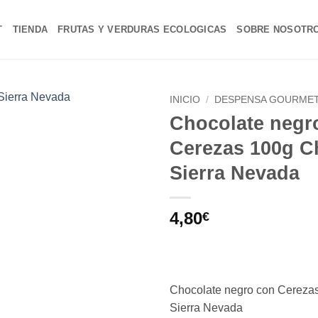
T
TIENDA
FRUTAS Y VERDURAS ECOLOGICAS
SOBRE NOSOTR
INICIO
/
DESPENSA GOURME
Chocolate negr
Añadir
Cerezas 100g C
a la
lista de
Sierra Nevada
deseos
4,80
€
Chocolate negro con Cereza
Sierra Nevada