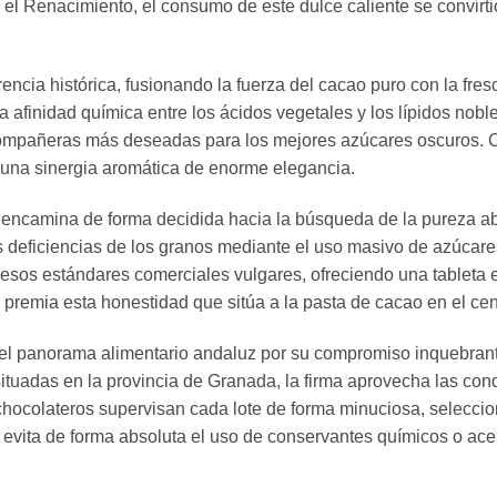
 el Renacimiento, el consumo de este dulce caliente se convirtió
encia histórica, fusionando la fuerza del cacao puro con la fresc
a afinidad química entre los ácidos vegetales y los lípidos nobl
compañeras más deseadas para los mejores azúcares oscuros. Cu
 una sinergia aromática de enorme elegancia.
encamina de forma decidida hacia la búsqueda de la pureza abs
s deficiencias de los granos mediante el uso masivo de azúcar
sos estándares comerciales vulgares, ofreciendo una tableta el
premia esta honestidad que sitúa a la pasta de cacao en el cent
l panorama alimentario andaluz por su compromiso inquebrantab
situadas en la provincia de Granada, la firma aprovecha las co
 chocolateros supervisan cada lote de forma minuciosa, selec
a evita de forma absoluta el uso de conservantes químicos o a