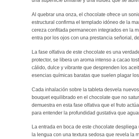
una superficie brillante y una fluidez que se adiv
Al quebrar una onza, el chocolate ofrece un soni
estructural confirma el templado idóneo de la m
cereza confitada permanecen integrados en la ma
entra por los ojos con una prestancia señorial, 
La fase olfativa de este chocolate es una verdade
protector, se libera un aroma intenso a cacao t
cálido, dulce y vibrante que desprenden los aceit
esencias químicas baratas que suelen plagar los
Cada inhalación sobre la tableta desvela nuevos
bouquet equilibrado en el chocolate que no satu
demuestra en esta fase olfativa que el fruto actú
para entender la profundidad gustativa que aguar
La entrada en boca de este chocolate despliega 
la lengua con una textura sedosa que revela la m