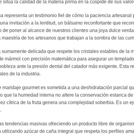
 sitúa la calidad de la materia prima en la cúspide de sus valor
 representa un testimonio fiel de cómo la paciencia artesanal
na invitación a la lentitud, un bálsamo reconfortante que recon
o de poner al alcance de nuestros clientes una joya dulce ver
la maestría de los artesanos que trabajan a la sombra de las cu
a sumamente delicada que respete los cristales estables de la 
de mármol con precisión matemática para asegurar un templado
obleza ante la presión dental del catador más exigente. Esta re
ales de la industria.
e maridaje gourmet es sometida a una deshidratación parcial qu
o que la humedad interna no altere la conservación estanca de l
z cítrica de la fruta genera una complejidad soberbia. Es un eje
.
as tendencias masivas ofreciendo un producto libre de organi
a utilizando azúcar de caña integral que respeta los perfiles am