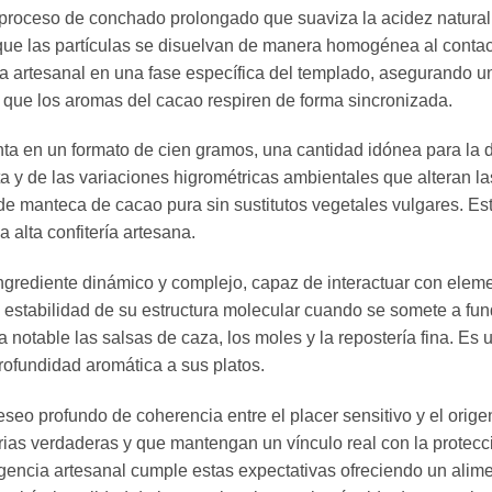
n proceso de conchado prolongado que suaviza la acidez natural
 que las partículas se disuelvan de manera homogénea al contac
a artesanal en una fase específica del templado, asegurando una
do que los aromas del cacao respiren de forma sincronizada.
nta en un formato de cien gramos, una cantidad idónea para la 
cta y de las variaciones higrométricas ambientales que alteran 
o de manteca de cacao pura sin sustitutos vegetales vulgares. E
a alta confitería artesana.
ingrediente dinámico y complejo, capaz de interactuar con elem
a estabilidad de su estructura molecular cuando se somete a fun
 notable las salsas de caza, los moles y la repostería fina. Es 
rofundidad aromática a sus platos.
eseo profundo de coherencia entre el placer sensitivo y el orige
s verdaderas y que mantengan un vínculo real con la protecció
igencia artesanal cumple estas expectativas ofreciendo un alim