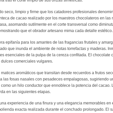
ina tras el corte limpio de sus onzas simétricas.
do seco, limpio y firme que los catadores profesionales denomi
anteca de cacao realizado por los maestros chocolateros en la
sa, asomando sutilmente en el corte transversal como diminutas
demostrando que el obrador artesano mima cada detalle estético.
ra epifanía para los amantes de las fragancias frutales y amarga
ostado que inunda el ambiente de notas torrefactas y maderas.
es esenciales de la pulpa de la cereza confitada. El chocolate c
 dulces comerciales vulgares.
 matices aromáticos que transitan desde recuerdos a frutos sec
ra las fosas nasales con pesadeces empalagosas, sugiriendo un
a como un hilo conductor que ennoblece la potencia del cacao. L
da en las siguientes etapas.
una experiencia de una finura y una elegancia memorables en e
olienda exacta realizada durante el conchado prolongado. El sa