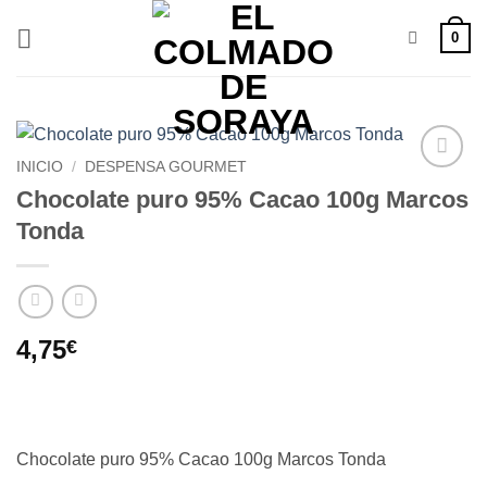
Saltar
0
al
contenido
INICIO
/
DESPENSA GOURMET
Añadir
Chocolate puro 95% Cacao 100g Marcos
a la
Tonda
lista de
deseos
4,75
€
Chocolate puro 95% Cacao 100g Marcos Tonda