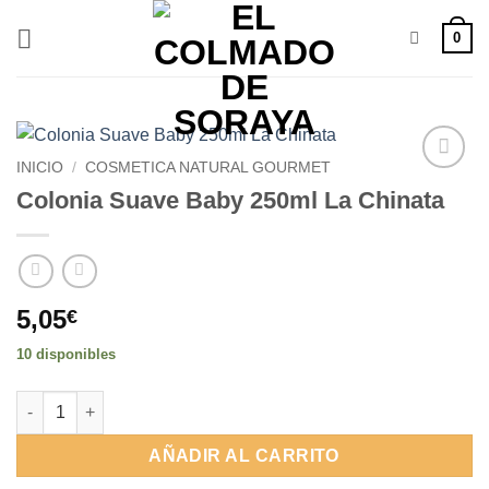
Saltar
0
al
contenido
INICIO
/
COSMETICA NATURAL GOURMET
Añadir
Colonia Suave Baby 250ml La Chinata
a la
lista de
deseos
5,05
€
10 disponibles
Colonia Suave Baby 250ml La Chinata cantidad
AÑADIR AL CARRITO