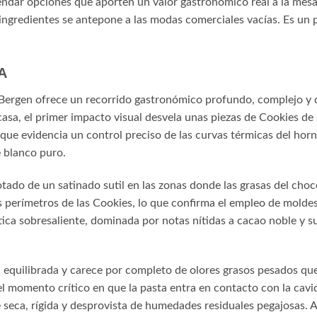
endar opciones que aporten un valor gastronómico real a la mesa
os ingredientes se antepone a las modas comerciales vacías. Es un
A
 Bergen ofrece un recorrido gastronómico profundo, complejo y de 
casa, el primer impacto visual desvela unas piezas de Cookies d
e evidencia un control preciso de las curvas térmicas del horno
e blanco puro.
otado de un satinado sutil en las zonas donde las grasas del cho
 perímetros de las Cookies, lo que confirma el empleo de moldes
tica sobresaliente, dominada por notas nítidas a cacao noble y 
, equilibrada y carece por completo de olores grasos pesados qu
l momento crítico en que la pasta entra en contacto con la cavid
seca, rígida y desprovista de humedades residuales pegajosas. Al 