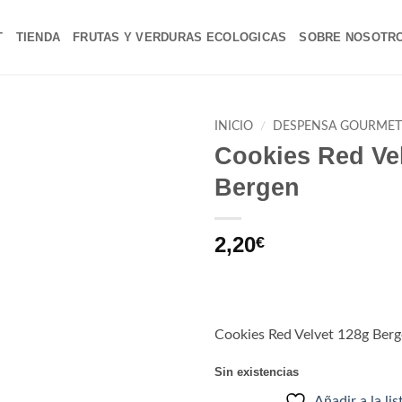
T
TIENDA
FRUTAS Y VERDURAS ECOLOGICAS
SOBRE NOSOTR
INICIO
/
DESPENSA GOURME
Cookies Red Ve
Añadir
Bergen
a la
lista
de
deseos
2,20
€
Cookies Red Velvet 128g Ber
Sin existencias
Añadir a la li