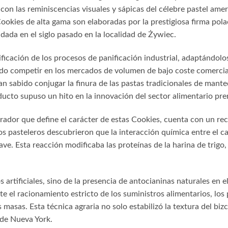
on las reminiscencias visuales y sápicas del célebre pastel ame
okies de alta gama son elaboradas por la prestigiosa firma pola
ada en el siglo pasado en la localidad de Żywiec.
ificación de los procesos de panificación industrial, adaptándolo
do competir en los mercados de volumen de bajo coste comercial
n sabido conjugar la finura de las pastas tradicionales de mant
oducto supuso un hito en la innovación del sector alimentario pr
spirador que define el carácter de estas Cookies, cuenta con un re
os pasteleros descubrieron que la interacción química entre el 
e. Esta reacción modificaba las proteínas de la harina de trigo
s artificiales, sino de la presencia de antocianinas naturales en 
e el racionamiento estricto de los suministros alimentarios, lo
sas. Esta técnica agraria no solo estabilizó la textura del bizco
 de Nueva York.