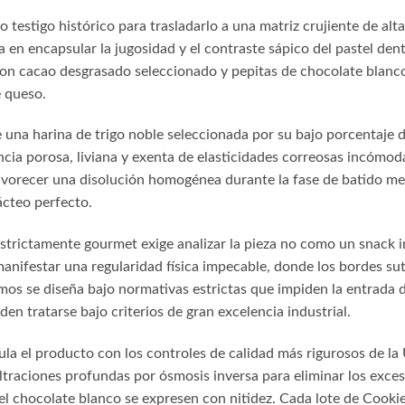
testigo histórico para trasladarlo a una matriz crujiente de alta 
 en encapsular la jugosidad y el contraste sápico del pastel dent
n cacao desgrasado seleccionado y pepitas de chocolate blanco 
e queso.
una harina de trigo noble seleccionada por su bajo porcentaje de
ia porosa, liviana y exenta de elasticidades correosas incómodas
avorecer una disolución homogénea durante la fase de batido me
ácteo perfecto.
trictamente gourmet exige analizar la pieza no como un snack in
anifestar una regularidad física impecable, donde los bordes su
os se diseña bajo normativas estrictas que impiden la entrada 
n tratarse bajo criterios de gran excelencia industrial.
ula el producto con los controles de calidad más rigurosos de la
filtraciones profundas por ósmosis inversa para eliminar los exce
 el chocolate blanco se expresen con nitidez. Cada lote de Cooki