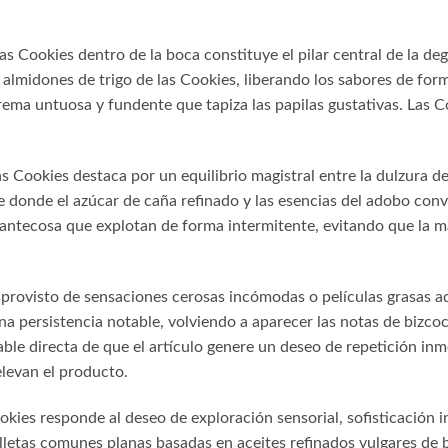
as Cookies dentro de la boca constituye el pilar central de la de
s almidones de trigo de las Cookies, liberando los sabores de for
rema untuosa y fundente que tapiza las papilas gustativas. Las C
as Cookies destaca por un equilibrio magistral entre la dulzura d
donde el azúcar de caña refinado y las esencias del adobo convive
antecosa que explotan de forma intermitente, evitando que la m
sprovisto de sensaciones cerosas incómodas o películas grasas ad
na persistencia notable, volviendo a aparecer las notas de bizcoc
ble directa de que el artículo genere un deseo de repetición inme
levan el producto.
ies responde al deseo de exploración sensorial, sofisticación in
alletas comunes planas basadas en aceites refinados vulgares de b