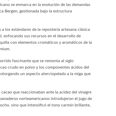
ricano se enmarca en la evolución de las demandas
ca Bergen, gestionada bajo la estructura
s a los estándares de la repostería artesana clásica
, enfocando sus recursos en el desarrollo de
equilla con elementos cromáticos y aromáticos de la
emium.
corrido fascinante que se remonta al siglo
cacao crudo en polvo y los componentes ácidos del
, otorgando un aspecto aterciopelado a la miga que
el cacao que reaccionaban ante la acidez del vinagre
s panaderos norteamericanos introdujeron el jugo de
cho, sino que intensificó el tono carmín brillante,