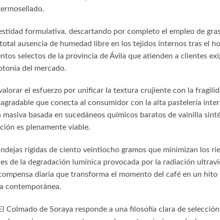
 termosellado.
estidad formulativa, descartando por completo el empleo de grasas
 total ausencia de humedad libre en los tejidos internos tras el
ntos selectos de la provincia de Ávila que atienden a clientes e
otonía del mercado.
orar el esfuerzo por unificar la textura crujiente con la fragilid
agradable que conecta al consumidor con la alta pastelería inter
 masiva basada en sucedáneos químicos baratos de vainilla sintét
ción es plenamente viable.
andejas rígidas de ciento veintiocho gramos que minimizan los rie
ies de la degradación lumínica provocada por la radiación ultravi
ompensa diaria que transforma el momento del café en un hito es
ría contemporánea.
 El Colmado de Soraya responde a una filosofía clara de selecció