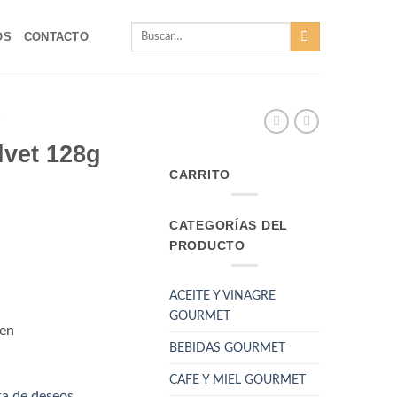
Buscar
OS
CONTACTO
por:
T
lvet 128g
CARRITO
CATEGORÍAS DEL
PRODUCTO
ACEITE Y VINAGRE
GOURMET
gen
BEBIDAS GOURMET
CAFE Y MIEL GOURMET
sta de deseos