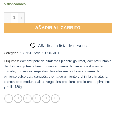
5 disponibles
Alternative:
Crema de Pimiento y Chilli 180g La Chinata cantidad
AÑADIR AL CARRITO
Añadir a la lista de deseos
Categoría:
CONSERVAS GOURMET
Etiquetas:
comprar paté de pimientos picante gourmet
,
comprar untable
de chilli sin gluten online
,
conservar crema de pimientos dulces la
chinata
,
conservas vegetales delicatessen la chinata
,
crema de
pimiento dulce para canapés
,
crema de pimiento y chilli la chinata
,
la
chinata extremadura salsas vegetales premium
,
precio crema pimiento
y chilli 180g