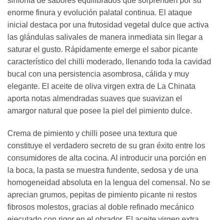
sinfonía de sabores equilibrados que sorprenden por su
enorme finura y evolución palatal continua. El ataque
inicial destaca por una frutosidad vegetal dulce que activa
las glándulas salivales de manera inmediata sin llegar a
saturar el gusto. Rápidamente emerge el sabor picante
característico del chilli moderado, llenando toda la cavidad
bucal con una persistencia asombrosa, cálida y muy
elegante. El aceite de oliva virgen extra de La Chinata
aporta notas almendradas suaves que suavizan el
amargor natural que posee la piel del pimiento dulce.
Crema de pimiento y chilli posee una textura que
constituye el verdadero secreto de su gran éxito entre los
consumidores de alta cocina. Al introducir una porción en
la boca, la pasta se muestra fundente, sedosa y de una
homogeneidad absoluta en la lengua del comensal. No se
aprecian grumos, pepitas de pimiento picante ni restos
fibrosos molestos, gracias al doble refinado mecánico
ejecutado con rigor en el obrador. El aceite virgen extra