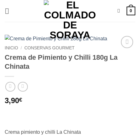
Saltar
0
al
contenido
INICIO
/
CONSERVAS GOURMET
Añadir
Crema de Pimiento y Chilli 180g La
a la
Chinata
lista de
deseos
3,90
€
Crema pimiento y chilli La Chinata