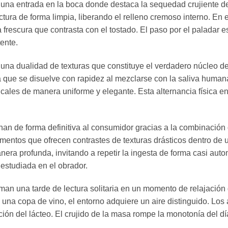
a entrada en la boca donde destaca la sequedad crujiente de la 
actura de forma limpia, liberando el relleno cremoso interno. En 
 frescura que contrasta con el tostado. El paso por el paladar 
ente.
a dualidad de texturas que constituye el verdadero núcleo de 
iza que se disuelve con rapidez al mezclarse con la saliva human
ales de manera uniforme y elegante. Esta alternancia física ent
.
 de forma definitiva al consumidor gracias a la combinación de
mentos que ofrecen contrastes de texturas drásticos dentro de
nera profunda, invitando a repetir la ingesta de forma casi auto
estudiada en el obrador.
an una tarde de lectura solitaria en un momento de relajación 
a una copa de vino, el entorno adquiere un aire distinguido. L
olución del lácteo. El crujido de la masa rompe la monotonía del