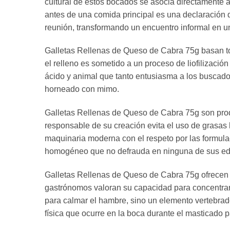
cultural de estos bocados se asocia directamente a
antes de una comida principal es una declaración 
reunión, transformando un encuentro informal en u
Galletas Rellenas de Queso de Cabra 75g basan todo
el relleno es sometido a un proceso de liofilizaci
ácido y animal que tanto entusiasma a los buscadore
horneado con mimo.
Galletas Rellenas de Queso de Cabra 75g son produc
responsable de su creación evita el uso de grasas h
maquinaria moderna con el respeto por las formulac
homogéneo que no defrauda en ninguna de sus ed
Galletas Rellenas de Queso de Cabra 75g ofrecen 
gastrónomos valoran su capacidad para concentrar 
para calmar el hambre, sino un elemento vertebrad
física que ocurre en la boca durante el masticado 