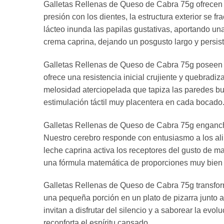
Galletas Rellenas de Queso de Cabra 75g ofrecen un
presión con los dientes, la estructura exterior se fr
lácteo inunda las papilas gustativas, aportando una
crema caprina, dejando un posgusto largo y persist
Galletas Rellenas de Queso de Cabra 75g poseen un
ofrece una resistencia inicial crujiente y quebrad
melosidad aterciopelada que tapiza las paredes buc
estimulación táctil muy placentera en cada bocado
Galletas Rellenas de Queso de Cabra 75g enganchan
Nuestro cerebro responde con entusiasmo a los ali
leche caprina activa los receptores del gusto de ma
una fórmula matemática de proporciones muy bien 
Galletas Rellenas de Queso de Cabra 75g transform
una pequeña porción en un plato de pizarra junto 
invitan a disfrutar del silencio y a saborear la ev
reconforta el espíritu cansado.