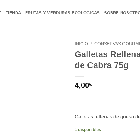
T
TIENDA
FRUTAS Y VERDURAS ECOLOGICAS
SOBRE NOSOTR
INICIO
/
CONSERVAS GOURM
Galletas Rellen
Añadir
de Cabra 75g
a la
lista de
deseos
4,00
€
Galletas rellenas de queso d
1 disponibles