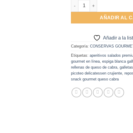
Galletas Rellenas de Queso de
AÑADIR AL 
Añadir a la li
Categoría:
CONSERVAS GOURME
Etiquetas:
aperitivos salados prem
gourmet en línea
,
espiga blanca gal
rellenas de queso de cabra
,
galleta
picoteo delicatessen crujiente
,
repo
snack gourmet queso cabra