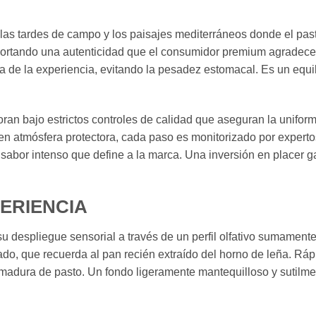
s tardes de campo y los paisajes mediterráneos donde el past
aportando una autenticidad que el consumidor premium agradece
ta de la experiencia, evitando la pesadez estomacal. Es un equi
an bajo estrictos controles de calidad que aseguran la unifor
en atmósfera protectora, cada paso es monitorizado por expertos
l sabor intenso que define a la marca. Una inversión en placer g
PERIENCIA
 despliegue sensorial a través de un perfil olfativo sumamente 
tado, que recuerda al pan recién extraído del horno de leña. Ráp
a madura de pasto. Un fondo ligeramente mantequilloso y sutilm