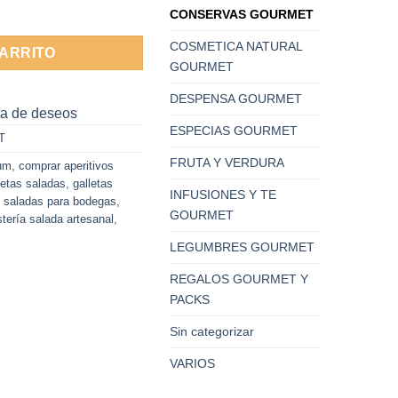
 Cabra 75g cantidad
CONSERVAS GOURMET
COSMETICA NATURAL
CARRITO
GOURMET
DESPENSA GOURMET
sta de deseos
ESPECIAS GOURMET
T
FRUTA Y VERDURA
ium
,
comprar aperitivos
letas saladas
,
galletas
INFUSIONES Y TE
s saladas para bodegas
,
GOURMET
stería salada artesanal
,
LEGUMBRES GOURMET
REGALOS GOURMET Y
PACKS
Sin categorizar
VARIOS