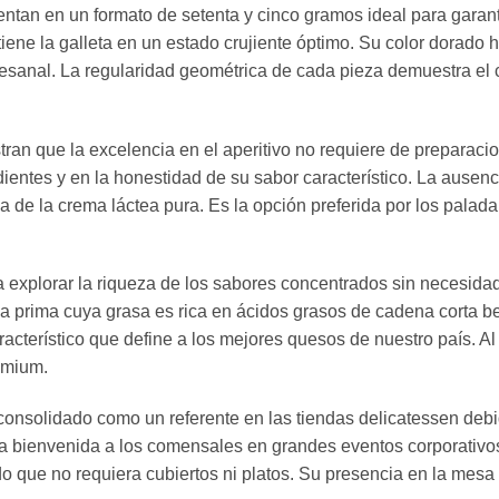
an en un formato de setenta y cinco gramos ideal para garantiza
iene la galleta en un estado crujiente óptimo. Su color dorado 
artesanal. La regularidad geométrica de cada pieza demuestra el 
n que la excelencia en el aperitivo no requiere de preparacion
ntes y en la honestidad de su sabor característico. La ausencia
 de la crema láctea pura. Es la opción preferida por los paladar
xplorar la riqueza de los sabores concentrados sin necesidad de
ia prima cuya grasa es rica en ácidos grasos de cadena corta 
acterístico que define a los mejores quesos de nuestro país. Al
emium.
nsolidado como un referente en las tiendas delicatessen debido
r la bienvenida a los comensales en grandes eventos corporativ
do que no requiera cubiertos ni platos. Su presencia en la mesa