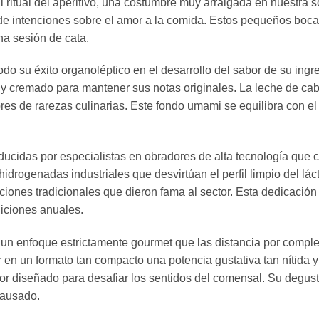
l ritual del aperitivo, una costumbre muy arraigada en nuestra 
de intenciones sobre el amor a la comida. Estos pequeños bocad
na sesión de cata.
 su éxito organoléptico en el desarrollo del sabor de su ingredi
ón y cremado para mantener sus notas originales. La leche de c
s de rarezas culinarias. Este fondo umami se equilibra con el pun
idas por especialistas en obradores de alta tecnología que cui
idrogenadas industriales que desvirtúan el perfil limpio del lá
iones tradicionales que dieron fama al sector. Esta dedicación 
iciones anuales.
un enfoque estrictamente gourmet que las distancia por compl
en un formato tan compacto una potencia gustativa tan nítida 
or diseñado para desafiar los sentidos del comensal. Su degust
pausado.