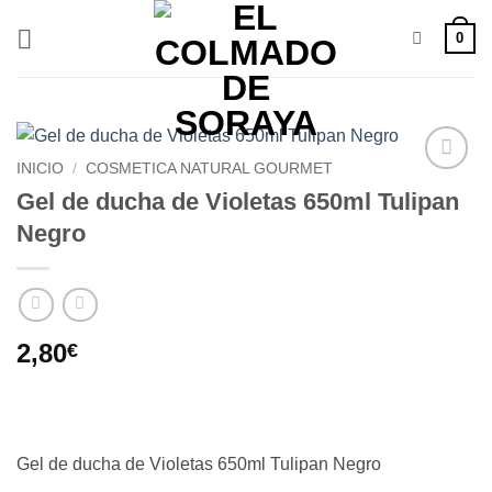
Saltar
0
al
contenido
INICIO
/
COSMETICA NATURAL GOURMET
Añadir
Gel de ducha de Violetas 650ml Tulipan
a la
Negro
lista de
deseos
2,80
€
Gel de ducha de Violetas 650ml Tulipan Negro