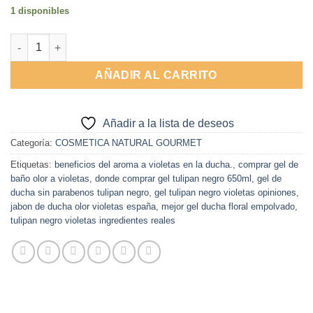
1 disponibles
Gel de ducha de Violetas 650ml Tulipan Negro cantidad
AÑADIR AL CARRITO
Añadir a la lista de deseos
Categoría:
COSMETICA NATURAL GOURMET
Etiquetas:
beneficios del aroma a violetas en la ducha.
,
comprar gel de
baño olor a violetas
,
donde comprar gel tulipan negro 650ml
,
gel de
ducha sin parabenos tulipan negro
,
gel tulipan negro violetas opiniones
,
jabon de ducha olor violetas españa
,
mejor gel ducha floral empolvado
,
tulipan negro violetas ingredientes reales