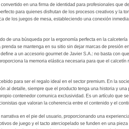
a convertido en una firma de identidad para profesionales que 
perfecto para quienes disfrutan de los procesos creativos y la t
ica de los juegos de mesa, estableciendo una conexión inmediat
ltado de una búsqueda por la ergonomía perfecta en la calceterí
 prenda se mantenga en su sitio sin dejar marcas de presión en l
ue define a un accesorio gourmet de Javier S.A.: no basta con q
roporciona la memoria elástica necesaria para que el calcetín r
cebido para ser el regalo ideal en el sector premium. En la soci
ón al detalle, siempre que el producto tenga una historia y una 
propio contenedor comunica exclusividad. Es un artículo que se s
ionistas que valoran la coherencia entre el contenido y el cont
u narrativa en el pie del usuario, proporcionando una experien
otivos de juego y el tacto aterciopelado se funden en una pieza d