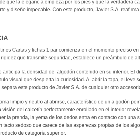
nde que la elegancia empieza por los pies y que la verdadera c
suerte y diseño impecable. Con este producto, Javier S.A. reafir
CIA
cetines Cartas y fichas 1 par comienza en el momento preciso e
una rigidez que transmite seguridad, establece un preámbulo de alt
 anticipa la densidad del algodón contenido en su interior. El di
lo visual que despierta la curiosidad. Al abrir la tapa, el leve
 separa este producto de Javier S.A. de cualquier otro accesor
roma limpio y neutro al abrirse, característico de un algodón pe
 visión del calcetín perfectamente enrollado en el interior revel
traer la prenda, la yema de los dedos entra en contacto con una 
un tacto sedoso que carece de las asperezas propias de los a
roducto de categoría superior.