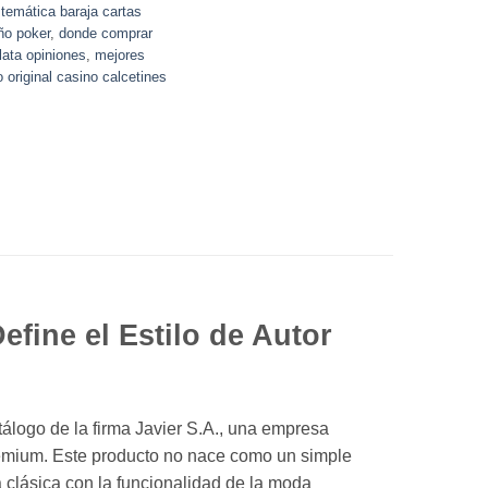
 temática baraja cartas
ño poker
,
donde comprar
 lata opiniones
,
mejores
o original casino calcetines
efine el Estilo de Autor
tálogo de la firma Javier S.A., una empresa
premium. Este producto no nace como un simple
a clásica con la funcionalidad de la moda