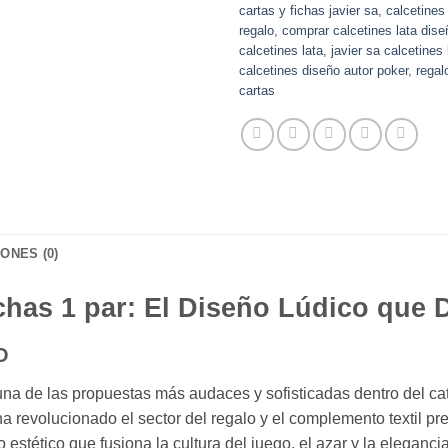
cartas y fichas javier sa
,
calcetines
regalo
,
comprar calcetines lata dise
calcetines lata
,
javier sa calcetines
calcetines diseño autor poker
,
regal
cartas
ONES (0)
ichas 1 par: El Diseño Lúdico que D
O
 una de las propuestas más audaces y sofisticadas dentro del ca
a revolucionado el sector del regalo y el complemento textil 
estético que fusiona la cultura del juego, el azar y la eleganci