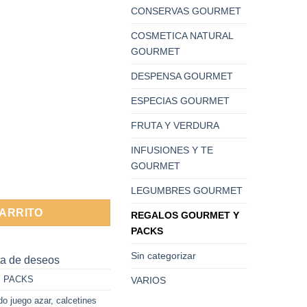
CONSERVAS GOURMET
COSMETICA NATURAL
GOURMET
DESPENSA GOURMET
ESPECIAS GOURMET
FRUTA Y VERDURA
INFUSIONES Y TE
GOURMET
s 1 par cantidad
LEGUMBRES GOURMET
CARRITO
REGALOS GOURMET Y
PACKS
Sin categorizar
sta de deseos
 PACKS
VARIOS
do juego azar
,
calcetines