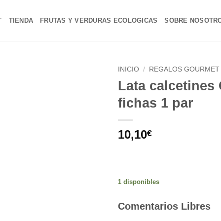
T
TIENDA
FRUTAS Y VERDURAS ECOLOGICAS
SOBRE NOSOTR
INICIO
/
REGALOS GOURMET 
Lata calcetines 
Añadir
fichas 1 par
a la
lista de
deseos
10,10
€
1 disponibles
Alternative:
Comentarios Libres