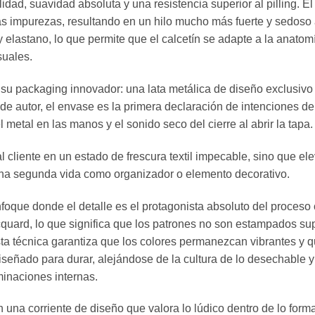
lidad, suavidad absoluta y una resistencia superior al pilling. E
 las impurezas, resultando en un hilo mucho más fuerte y sedoso 
elastano, lo que permite que el calcetín se adapte a la anatomí
suales.
r su packaging innovador: una lata metálica de diseño exclusivo
de autor, el envase es la primera declaración de intenciones d
metal en las manos y el sonido seco del cierre al abrir la tapa.
l cliente en un estado de frescura textil impecable, sino que ele
una segunda vida como organizador o elemento decorativo.
enfoque donde el detalle es el protagonista absoluto del proceso
cquard, lo que significa que los patrones no son estampados sup
Esta técnica garantiza que los colores permanezcan vibrantes y 
iseñado para durar, alejándose de la cultura de lo desechable 
minaciones internas.
en una corriente de diseño que valora lo lúdico dentro de lo for