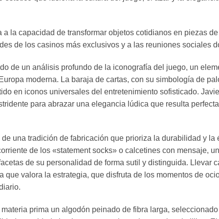
da a la capacidad de transformar objetos cotidianos en piezas de
erdes de los casinos más exclusivos y a las reuniones sociales d
ultado de un análisis profundo de la iconografía del juego, un
 Europa moderna. La baraja de cartas, con su simbología de palos
rtido en iconos universales del entretenimiento sofisticado. Javi
estridente para abrazar una elegancia lúdica que resulta perfecta
 de una tradición de fabricación que prioriza la durabilidad y l
a corriente de los «statement socks» o calcetines con mensaje, 
cetas de su personalidad de forma sutil y distinguida. Llevar c
 que valora la estrategia, que disfruta de los momentos de oci
iario.
o materia prima un algodón peinado de fibra larga, seleccionado 