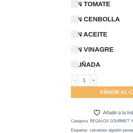
SIN TOMATE
SIN CENBOLLA
SIN ACEITE
SIN VINAGRE
ALIÑADA
Lata calcetines Cartas y ficha
AÑADIR AL 
Añadir a la li
Categoría:
REGALOS GOURMET Y
Etiquetas:
calcetines algodón peina