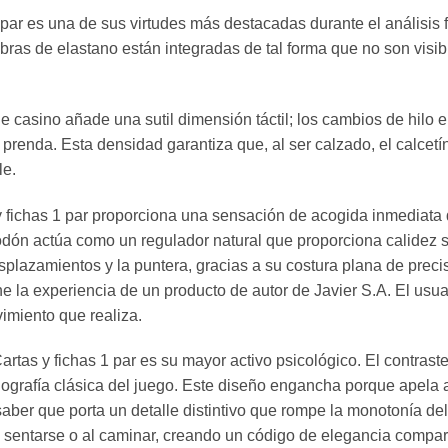
 par es una de sus virtudes más destacadas durante el análisis fí
ibras de elastano están integradas de tal forma que no son visib
de casino añade una sutil dimensión táctil; los cambios de hilo e
prenda. Esta densidad garantiza que, al ser calzado, el calcetín
le.
y fichas 1 par proporciona una sensación de acogida inmediata qu
odón actúa como un regulador natural que proporciona calidez s
esplazamientos y la puntera, gracias a su costura plana de preci
 la experiencia de un producto de autor de Javier S.A. El usuar
imiento que realiza.
Cartas y fichas 1 par es su mayor activo psicológico. El contrast
nografía clásica del juego. Este diseño engancha porque apela a
aber que porta un detalle distintivo que rompe la monotonía de
l sentarse o al caminar, creando un código de elegancia compar