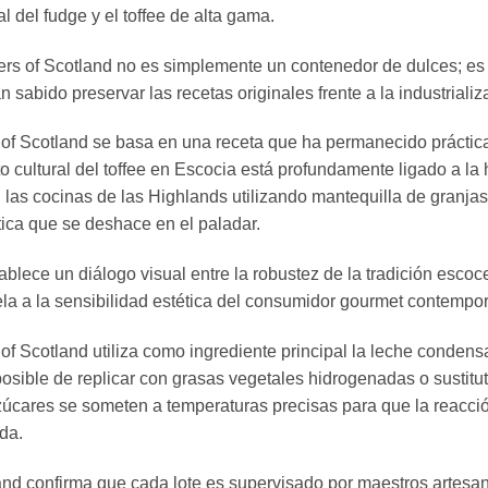
 del fudge y el toffee de alta gama.
ners of Scotland no es simplemente un contenedor de dulces; es
 sabido preservar las recetas originales frente a la industrializ
 of Scotland se basa en una receta que ha permanecido práctica
 cultural del toffee en Escocia está profundamente ligado a la
 las cocinas de las Highlands utilizando mantequilla de granja
stica que se deshace en el paladar.
establece un diálogo visual entre la robustez de la tradición esc
ela a la sensibilidad estética del consumidor gourmet contempo
 of Scotland utiliza como ingrediente principal la leche condens
ble de replicar con grasas vegetales hidrogenadas o sustitutos a
zúcares se someten a temperaturas precisas para que la reacció
da.
land confirma que cada lote es supervisado por maestros artesa