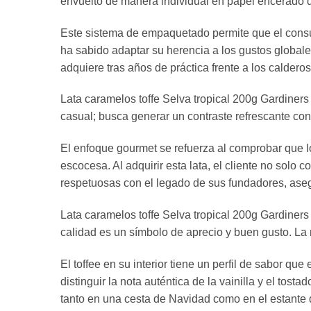
envuelto de manera individual en papel encerado de
Este sistema de empaquetado permite que el consu
ha sabido adaptar su herencia a los gustos global
adquiere tras años de práctica frente a los calde
Lata caramelos toffe Selva tropical 200g Gardiners 
casual; busca generar un contraste refrescante con
El enfoque gourmet se refuerza al comprobar que lo
escocesa. Al adquirir esta lata, el cliente no sol
respetuosas con el legado de sus fundadores, aseg
Lata caramelos toffe Selva tropical 200g Gardiners 
calidad es un símbolo de aprecio y buen gusto. La
El toffee en su interior tiene un perfil de sabor q
distinguir la nota auténtica de la vainilla y el tosta
tanto en una cesta de Navidad como en el estante