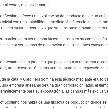
er al corte y al envase manual.
 of Scotland ofrece una explicación del producto desde un enfo
za inicial con una solubilidad inmediata. A diferencia de los ca
e una estructura quebradiza que se transforma rápidamente en u
 proporción de materia grasa láctea utilizada en su composició
o, sino por ser objetos de decoración que los clientes conservan
 of Scotland es un producto que posiciona a la repostería escoce
uares y flora densa, actúa como una metáfora de la explosión de 
de la cata, y Gardiners domina esta técnica mediante el uso de 
a a una empresa artesanal de una gran corporación; aquí, el tiem
herméticamente para su exportación a las tiendas más exclusiv
 of Scotland nos habla de una filosofía de producción donde se