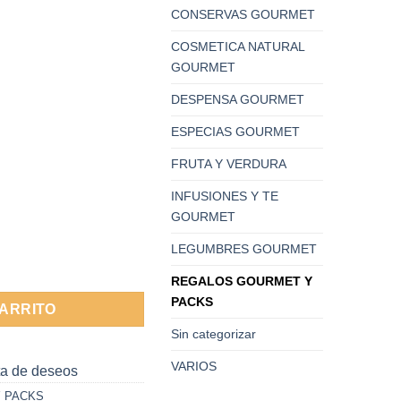
CONSERVAS GOURMET
COSMETICA NATURAL
GOURMET
DESPENSA GOURMET
ESPECIAS GOURMET
FRUTA Y VERDURA
INFUSIONES Y TE
GOURMET
LEGUMBRES GOURMET
pical 200g Gardiners os Scotland cantidad
REGALOS GOURMET Y
PACKS
CARRITO
Sin categorizar
VARIOS
sta de deseos
 PACKS