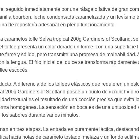
ndose, seguido inmediatamente por una ráfaga olfativa de gran c
inilla bourbon, leche condensada caramelizada y un levísimo to
cina de repostería artesanal en pleno funcionamiento.
a caramelos toffe Selva tropical 200g Gardiners of Scotland, se 
el toffee presenta un color dorado uniforme, con una superficie l
nte firme y sólido, pero transmite una promesa de maleabilidad. A
on la lengua. El frío inicial del dulce se transforma rápidamen
offee escocés.
oducto. A diferencia de los toffees elásticos que requieren un 
ical 200g Gardiners of Scotland posee un punto de «crunch» o ro
lidad textural es el resultado de una cocción precisa que evita 
orma homogénea. La sensación en boca es de una untuosidad ab
 los sabores durante varios minutos.
an en tres etapas. La entrada es puramente láctica, destacando
nsifica hacia notas de caramelo tostado, melaza y un fondo suti