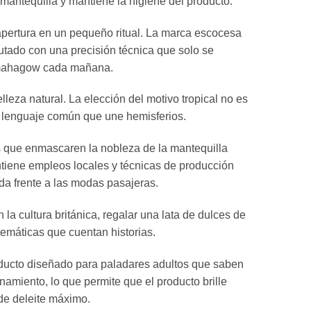
 mantequilla y mantiene la higiene del producto.
apertura en un pequeño ritual. La marca escocesa
utado con una precisión técnica que solo se
Lesmahagow cada mañana.
lleza natural. La elección del motivo tropical no es
un lenguaje común que une hemisferios.
les que enmascaren la nobleza de la mantequilla
antiene empleos locales y técnicas de producción
da frente a las modas pasajeras.
la cultura británica, regalar una lata de dulces de
temáticas que cuentan historias.
producto diseñado para paladares adultos que saben
efinamiento, lo que permite que el producto brille
de deleite máximo.