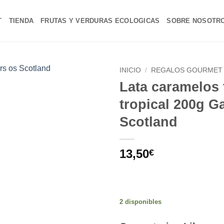
T
TIENDA
FRUTAS Y VERDURAS ECOLOGICAS
SOBRE NOSOTR
INICIO
/
REGALOS GOURMET 
Lata caramelos 
Añadir
tropical 200g G
a la
lista de
Scotland
deseos
13,50
€
2 disponibles
Alternative: