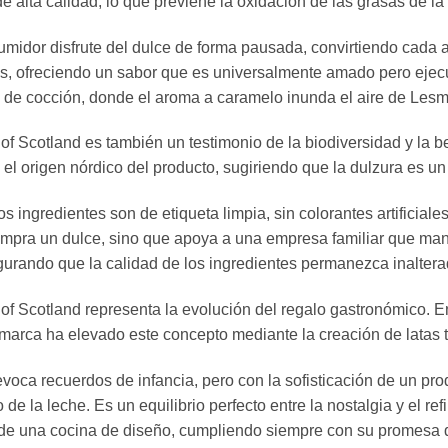
 alta calidad, lo que previene la oxidación de las grasas de la
midor disfrute del dulce de forma pausada, convirtiendo cada 
es, ofreciendo un sabor que es universalmente amado pero ejec
ros de cocción, donde el aroma a caramelo inunda el aire de 
of Scotland es también un testimonio de la biodiversidad y la be
 el origen nórdico del producto, sugiriendo que la dulzura es 
s ingredientes son de etiqueta limpia, sin colorantes artificia
o compra un dulce, sino que apoya a una empresa familiar que m
urando que la calidad de los ingredientes permanezca inaltera
of Scotland representa la evolución del regalo gastronómico. En 
 marca ha elevado este concepto mediante la creación de latas 
ue evoca recuerdos de infancia, pero con la sofisticación de un 
do de la leche. Es un equilibrio perfecto entre la nostalgia y el r
 de una cocina de diseño, cumpliendo siempre con su promesa 