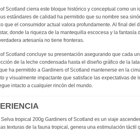
of Scotland cierra este bloque histórico y conceptual como un i
sus estándares de calidad ha permitido que su nombre sea sin
co que el consumidor actual valora profundamente. Al final del 
ar, donde la riqueza de la mantequilla escocesa y la fantasía d
verdadera artesanía no tiene fronteras.
s of Scotland concluye su presentación asegurando que cada un
ección de la leche condensada hasta el diseño gráfico de la lata
lo que ha permitido a Gardiners of Scotland mantenerse en la ci
esto y visualmente impactante que satisface las expectativas d
egue intacto a cualquier rincón del mundo.
PERIENCIA
fe Selva tropical 200g Gardiners of Scotland es un viaje ascen
y las texturas de la fauna tropical, genera una estimulación táct