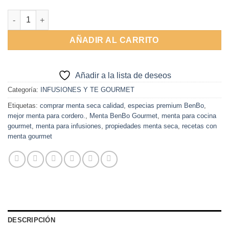
Alternative:
Menta 20g BenBo Gourmet cantidad
AÑADIR AL CARRITO
Añadir a la lista de deseos
Categoría:
INFUSIONES Y TE GOURMET
Etiquetas:
comprar menta seca calidad
,
especias premium BenBo
,
mejor menta para cordero.
,
Menta BenBo Gourmet
,
menta para cocina
gourmet
,
menta para infusiones
,
propiedades menta seca
,
recetas con
menta gourmet
DESCRIPCIÓN