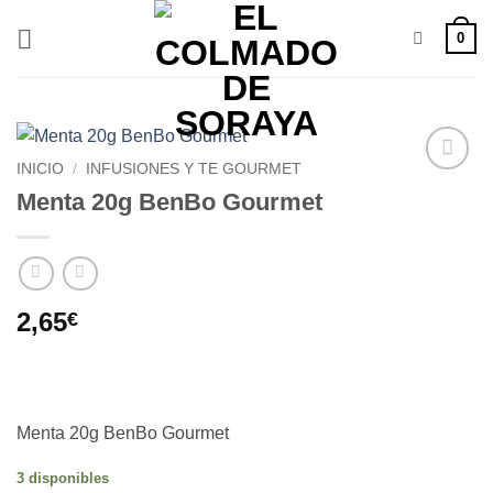
Saltar
0
al
contenido
INICIO
/
INFUSIONES Y TE GOURMET
Añadir
Menta 20g BenBo Gourmet
a la
lista de
deseos
2,65
€
Menta 20g BenBo Gourmet
3 disponibles