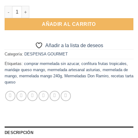
Alternative:
Mermelada de Mango Sin Azucar 240g cantidad
AÑADIR AL CARRITO
Añadir a la lista de deseos
Categoría:
DESPENSA GOURMET
Etiquetas:
comprar mermelada sin azucar
,
confitura frutas tropicales
,
maridaje queso mango
,
mermelada artesanal asturias
,
mermelada de
mango
,
mermelada mango 240g
,
Mermeladas Don Ramiro
,
recetas tarta
queso
DESCRIPCIÓN