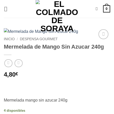
Saltar
0
al
contenido
INICIO
/
DESPENSA GOURMET
Añadir
Mermelada de Mango Sin Azucar 240g
a la
lista de
deseos
4,80
€
Mermelada mango sin azucar 240g
4 disponibles