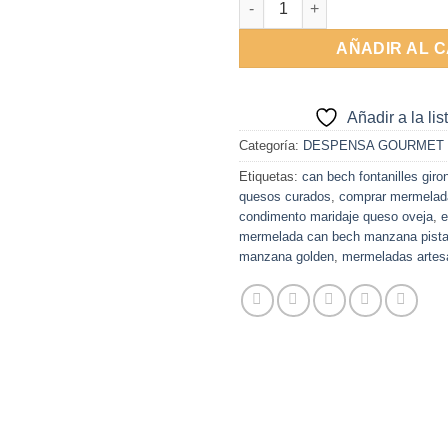
AÑADIR AL 
Añadir a la li
Categoría:
DESPENSA GOURMET
Etiquetas:
can bech fontanilles giro
quesos curados
,
comprar mermelad
condimento maridaje queso oveja
,
e
mermelada can bech manzana pist
manzana golden
,
mermeladas artesa