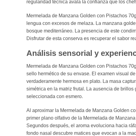
regularidad técnica avala la confianza que los che
Mermelada de Manzana Golden con Pistachos 70g C
lengua con excesos de melaza. La manzana golden p
bosque mediterráneo. La presencia de este condimen
Disfrutar de esta conserva es recuperar el sabor rea
Análisis sensorial y experienc
Mermelada de Manzana Golden con Pistachos 70g Ca
sello hermético de su envase. El examen visual d
verdaderamente hermosa en plato. La masa captura
simétrica en la matriz frutal. La ausencia de brill
seleccionada con esmero.
Al aproximar la Mermelada de Manzana Golden con 
primer plano olfativo de la Mermelada de Manzana 
Segundos después, el aroma evoluciona hacia ráfag
fondo nasal descubre matices que evocan a la mad