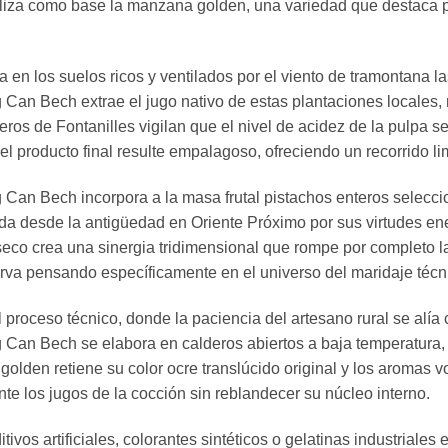
liza como base la manzana golden, una variedad que destaca por
en los suelos ricos y ventilados por el viento de tramontana la
 Bech extrae el jugo nativo de estas plantaciones locales, r
os de Fontanilles vigilan que el nivel de acidez de la pulpa sea
el producto final resulte empalagoso, ofreciendo un recorrido l
n Bech incorpora a la masa frutal pistachos enteros seleccio
ada desde la antigüedad en Oriente Próximo por sus virtudes ene
eco crea una sinergia tridimensional que rompe por completo la 
erva pensando específicamente en el universo del maridaje técn
l proceso técnico, donde la paciencia del artesano rural se alía
n Bech se elabora en calderos abiertos a baja temperatura, 
lden retiene su color ocre translúcido original y los aromas vol
te los jugos de la cocción sin reblandecer su núcleo interno.
tivos artificiales, colorantes sintéticos o gelatinas industria