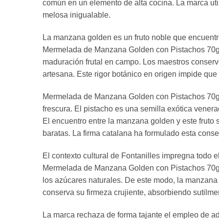
común en un elemento de alta cocina. La marca uti
melosa inigualable.
La manzana golden es un fruto noble que encuentra 
Mermelada de Manzana Golden con Pistachos 70g Can
maduración frutal en campo. Los maestros conserver
artesana. Este rigor botánico en origen impide que 
Mermelada de Manzana Golden con Pistachos 70g Ca
frescura. El pistacho es una semilla exótica vener
El encuentro entre la manzana golden y este fruto s
baratas. La firma catalana ha formulado esta cons
El contexto cultural de Fontanilles impregna todo e
Mermelada de Manzana Golden con Pistachos 70g Ca
los azúcares naturales. De este modo, la manzana go
conserva su firmeza crujiente, absorbiendo sutilmen
La marca rechaza de forma tajante el empleo de adi