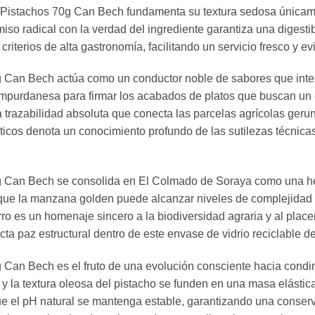
istachos 70g Can Bech fundamenta su textura sedosa únicamente
miso radical con la verdad del ingrediente garantiza una digesti
iterios de alta gastronomía, facilitando un servicio fresco y ev
an Bech actúa como un conductor noble de sabores que interac
ampurdanesa para firmar los acabados de platos que buscan un eq
 trazabilidad absoluta que conecta las parcelas agrícolas ge
icos denota un conocimiento profundo de las sutilezas técnicas 
Can Bech se consolida en El Colmado de Soraya como una her
a que la manzana golden puede alcanzar niveles de complejidad e
rro es un homenaje sincero a la biodiversidad agraria y al place
ecta paz estructural dentro de este envase de vidrio reciclable d
an Bech es el fruto de una evolución consciente hacia condim
y la textura oleosa del pistacho se funden en una masa elástica
ue el pH natural se mantenga estable, garantizando una conserv