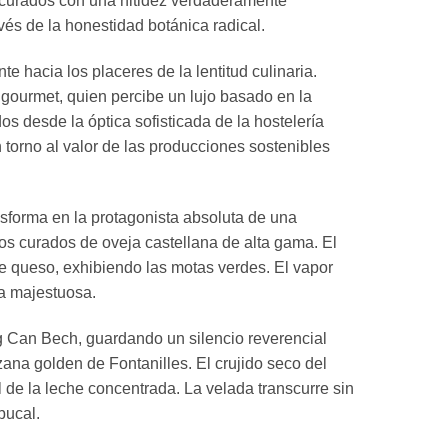
s curados con una nitidez verdaderamente
vés de la honestidad botánica radical.
hacia los placeres de la lentitud culinaria.
ourmet, quien percibe un lujo basado en la
s desde la óptica sofisticada de la hostelería
torno al valor de las producciones sostenibles
forma en la protagonista absoluta de una
s curados de oveja castellana de alta gama. El
e queso, exhibiendo las motas verdes. El vapor
ma majestuosa.
 Can Bech, guardando un silencio reverencial
zana golden de Fontanilles. El crujido seco del
 de la leche concentrada. La velada transcurre sin
bucal.