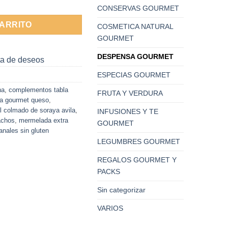
CONSERVAS GOURMET
CARRITO
COSMETICA NATURAL
GOURMET
DESPENSA GOURMET
sta de deseos
ESPECIAS GOURMET
na
,
complementos tabla
FRUTA Y VERDURA
a gourmet queso
,
l colmado de soraya avila
,
INFUSIONES Y TE
achos
,
mermelada extra
GOURMET
nales sin gluten
LEGUMBRES GOURMET
REGALOS GOURMET Y
PACKS
Sin categorizar
VARIOS