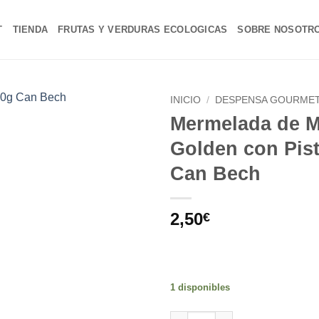
T
TIENDA
FRUTAS Y VERDURAS ECOLOGICAS
SOBRE NOSOTR
INICIO
/
DESPENSA GOURME
Mermelada de 
Añadir
Golden con Pis
a la
lista de
Can Bech
deseos
2,50
€
1 disponibles
Mermelada de Manzana Golden