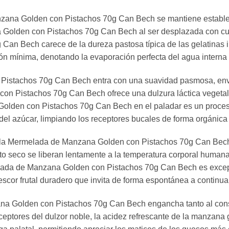
ana Golden con Pistachos 70g Can Bech se mantiene estable e
 Golden con Pistachos 70g Can Bech al ser desplazada con cuch
n Bech carece de la dureza pastosa típica de las gelatinas in
ón mínima, denotando la evaporación perfecta del agua interna
Pistachos 70g Can Bech entra con una suavidad pasmosa, envol
on Pistachos 70g Can Bech ofrece una dulzura láctica vegetal m
olden con Pistachos 70g Can Bech en el paladar es un proces
 del azúcar, limpiando los receptores bucales de forma orgánica 
n la Mermelada de Manzana Golden con Pistachos 70g Can Bech 
ruto seco se liberan lentamente a la temperatura corporal huma
elada de Manzana Golden con Pistachos 70g Can Bech es excepc
escor frutal duradero que invita de forma espontánea a continuar
na Golden con Pistachos 70g Can Bech engancha tanto al consu
eptores del dulzor noble, la acidez refrescante de la manzana 