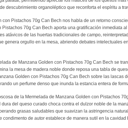
iga palatal, permitiendo apreciar los matices de los quesos má
e descubrimiento organoléptico que reconforta el espíritu a tra
on Pistachos 70g Can Bech nos habla de un retorno consciente 
stachos 70g Can Bech aporta una gratificación inmediata al g
s atávicos de las huertas tradicionales de campo, reinterpretado
 genera orgullo en la mesa, abriendo debates intelectuales en 
elada de Manzana Golden con Pistachos 70g Can Bech se trans
umina la mesa de madera noble donde reposa una tabla de queso
 Manzana Golden con Pistachos 70g Can Bech sobre las lascas d
berando un perfume denso que inunda la estancia entera de for
 boscosa de la Mermelada de Manzana Golden con Pistachos 70g
ad dura del queso curado choca contra el dulzor noble de la man
iberando grasas saludables que suavizan la astringencia natural
e condimento de autor establece de manera sutil en la cavidad 