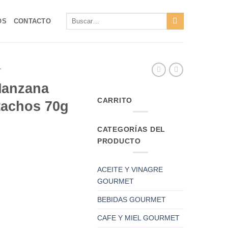
Buscar
OS
CONTACTO
por:
T
Manzana
CARRITO
tachos 70g
CATEGORÍAS DEL
PRODUCTO
ACEITE Y VINAGRE
GOURMET
BEBIDAS GOURMET
CAFE Y MIEL GOURMET
 con Pistachos 70g Can Bech cantidad