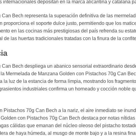
fs internacionales depositan en la marca alicantina y catalana 
an Bech representa la superación definitiva de las mermelad
roporciona el soporte dulce justo, permitiendo que los matices
to en las cocinas más prestigiosas del país refrenda su estatu
l de las huertas tradicionales tratadas con la finura de la confi
ia
n Bech despliega un abanico sensorial extraordinario desde e
e la Mermelada de Manzana Golden con Pistachos 70g Can Bech 
 la luz de la estancia de forma limpia, mostrando los fragmen
os grasientos industriales confirma un horneado y cocción noble
Pistachos 70g Can Bech a la nariz, el aire inmediato se inund
Golden con Pistachos 70g Can Bech destaca por notas nítidas q
as cálidas que emanan del núcleo oleoso del pistacho tostado 
era de haya húmeda, al musgo de monte bajo y a la resina fina