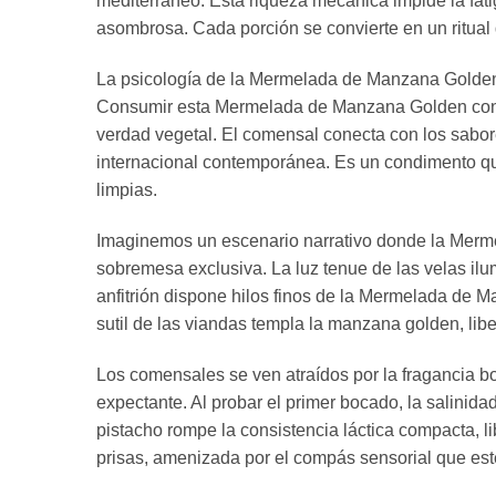
mediterráneo. Esta riqueza mecánica impide la fat
asombrosa. Cada porción se convierte en un ritual d
La psicología de la Mermelada de Manzana Golden c
Consumir esta Mermelada de Manzana Golden con Pi
verdad vegetal. El comensal conecta con los sabore
internacional contemporánea. Es un condimento que
limpias.
Imaginemos un escenario narrativo donde la Merm
sobremesa exclusiva. La luz tenue de las velas il
anfitrión dispone hilos finos de la Mermelada de
sutil de las viandas templa la manzana golden, li
Los comensales se ven atraídos por la fragancia
expectante. Al probar el primer bocado, la salinid
pistacho rompe la consistencia láctica compacta, l
prisas, amenizada por el compás sensorial que est