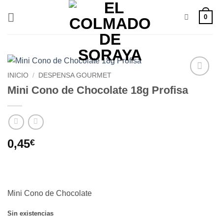
Saltar
0
al
contenido
INICIO
/
DESPENSA GOURMET
Añadir
Mini Cono de Chocolate 18g Profisa
a la
lista de
deseos
0,45
€
Mini Cono de Chocolate
Sin existencias