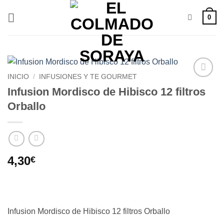
Saltar
0
al
contenido
INICIO
/
INFUSIONES Y TE GOURMET
Añadir
Infusion Mordisco de Hibisco 12 filtros
a la
Orballo
lista de
deseos
4,30
€
Infusion Mordisco de Hibisco 12 filtros Orballo