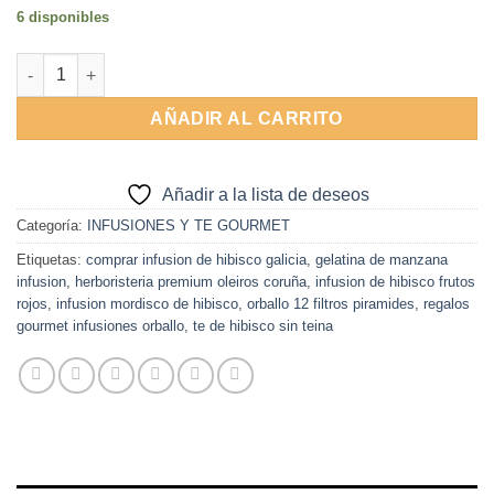
6 disponibles
Infusion Mordisco de Hibisco 12 filtros Orballo cantidad
AÑADIR AL CARRITO
Añadir a la lista de deseos
Categoría:
INFUSIONES Y TE GOURMET
Etiquetas:
comprar infusion de hibisco galicia
,
gelatina de manzana
infusion
,
herboristeria premium oleiros coruña
,
infusion de hibisco frutos
rojos
,
infusion mordisco de hibisco
,
orballo 12 filtros piramides
,
regalos
gourmet infusiones orballo
,
te de hibisco sin teina