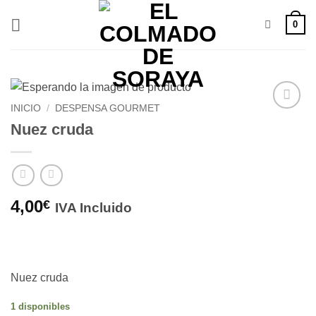
Saltar
0
al
contenido
INICIO
/
DESPENSA GOURMET
Añadir
Nuez cruda
a la
lista de
deseos
4,00
€
IVA Incluido
Nuez cruda
1 disponibles