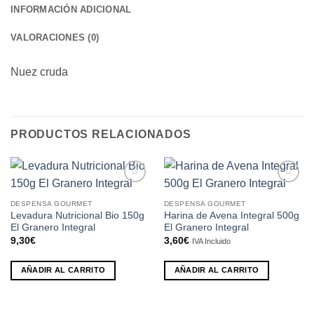
INFORMACIÓN ADICIONAL
VALORACIONES (0)
Nuez cruda
PRODUCTOS RELACIONADOS
Añadir
Añadir
a la
a la
DESPENSA GOURMET
DESPENSA GOURMET
lista de
lista de
Levadura Nutricional Bio 150g
Harina de Avena Integral 500g
deseos
deseos
El Granero Integral
El Granero Integral
9,30
€
3,60
€
IVA Incluido
AÑADIR AL CARRITO
AÑADIR AL CARRITO