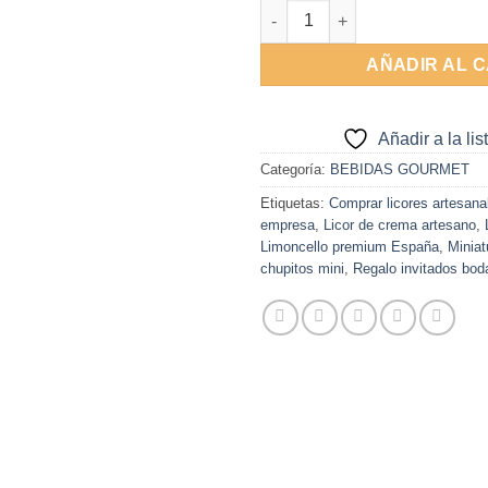
Pack 2 Mini Licores con vaso 
AÑADIR AL 
Añadir a la li
Categoría:
BEBIDAS GOURMET
Etiquetas:
Comprar licores artesana
empresa
,
Licor de crema artesano
,
Limoncello premium España
,
Miniat
chupitos mini
,
Regalo invitados boda