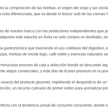
 la composición de las hierbas, el origen del orujo y las oscil
 nota diferenciada, que va desde el dulzor sutil de las cremas 
o de nuestra marca con los productores independientes que pra
ue adquiere este estuche en Ávila no solo compra un destilado,
 gastronómica que trasciende el uso cotidiano del digestivo, el
frutas, hierbas de monte bajo, café noble y esencias naturales 
n minucioso proceso de cata y selección donde se descartan aq
ite atajos comerciales, y este dúo de licores premium es la pru
ión exacta del producto gourmet, impidiendo el desperdicio de un
nción, un recurso culinario de primer orden para aromatizar post
erfecta con la tendencia actual de consumo consciente, donde s