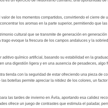
dos es un ejercicio de hedonismo culinario, una oportunidad de
l valor de los momentos compartidos, convirtiendo el cierre de 
concentrar los aromas en la parte superior, permitiendo que las n
atrimonio cultural que se transmite de generación en generació
 trago evoque la frescura de los campos andaluces y la sobrie
 aditivo químico artificial, basando su estabilidad en la gradua
ce en una digestión ligera y en una ausencia de pesadeces, algo
a tienda con la seguridad de estar ofreciendo una pieza de col
s botellas permite apreciar la nitidez de los colores, un factor 
para las tardes de invierno en Ávila, aportando esa calidez rec
des ofrece un juego de contrastes que estimula el paladar, per