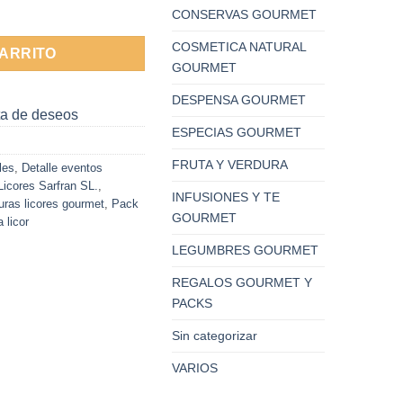
cantidad
CONSERVAS GOURMET
COSMETICA NATURAL
CARRITO
GOURMET
DESPENSA GOURMET
sta de deseos
ESPECIAS GOURMET
FRUTA Y VERDURA
les
,
Detalle eventos
Licores Sarfran SL.
,
INFUSIONES Y TE
uras licores gourmet
,
Pack
GOURMET
 licor
LEGUMBRES GOURMET
REGALOS GOURMET Y
PACKS
Sin categorizar
VARIOS