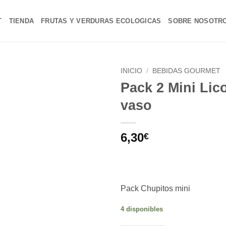
T
TIENDA
FRUTAS Y VERDURAS ECOLOGICAS
SOBRE NOSOTR
INICIO
/
BEBIDAS GOURMET
Pack 2 Mini Lic
Añadir
vaso
a la
lista de
deseos
6,30
€
Pack Chupitos mini
4 disponibles