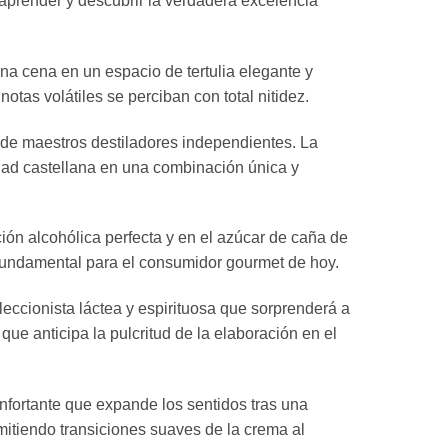
 aprender y descubrir la verdadera excelencia
una cena en un espacio de tertulia elegante y
otas volátiles se perciban con total nitidez.
n de maestros destiladores independientes. La
dad castellana en una combinación única y
ción alcohólica perfecta y en el azúcar de caña de
 fundamental para el consumidor gourmet de hoy.
eccionista láctea y espirituosa que sorprenderá a
que anticipa la pulcritud de la elaboración en el
onfortante que expande los sentidos tras una
mitiendo transiciones suaves de la crema al