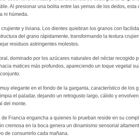
le. Al presionar una bolita entre las yemas de los dedos, est
ta ni húmeda.
rujiente y liviana. Los dientes quiebran los granos con facilida
tructura del grano rápidamente, transformando la textura crujien
jar residuos astringentes molestos.
 floral, dominado por los azúcares naturales del néctar recogido
a hacia matices más profundos, apareciendo un toque vegetal su
 conjunto.
y muy elegante en el fondo de la garganta, característico de los 
limpia el paladar, dejando un retrogusto largo, cálido y envolve
l del monte.
a de Francia engancha a quienes lo prueban reside en su comple
sión cremosa en la boca genera un dinamismo sensorial altament
seo de consumirlo cada mañana.