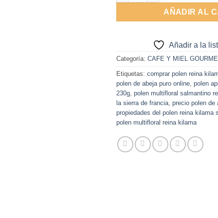
AÑADIR AL 
Añadir a la li
Categoría:
CAFE Y MIEL GOURME
Etiquetas:
comprar polen reina kila
polen de abeja puro online
,
polen ap
230g
,
polen multifloral salmantino r
la sierra de francia
,
precio polen de 
propiedades del polen reina kilama
polen multifloral reina kilama