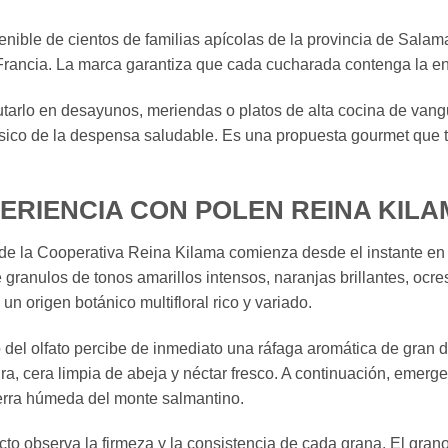
tenible de cientos de familias apícolas de la provincia de Sal
e Francia. La marca garantiza que cada cucharada contenga la e
rutarlo en desayunos, meriendas o platos de alta cocina de van
sico de la despensa saludable. Es una propuesta gourmet que tr
PERIENCIA CON POLEN REINA KILA
o de la Cooperativa Reina Kilama comienza desde el instante en 
e granulos de tonos amarillos intensos, naranjas brillantes, ocr
un origen botánico multifloral rico y variado.
do del olfato percibe de inmediato una ráfaga aromática de gran d
ura, cera limpia de abeja y néctar fresco. A continuación, eme
tierra húmeda del monte salmantino.
cto observa la firmeza y la consistencia de cada grana. El gra