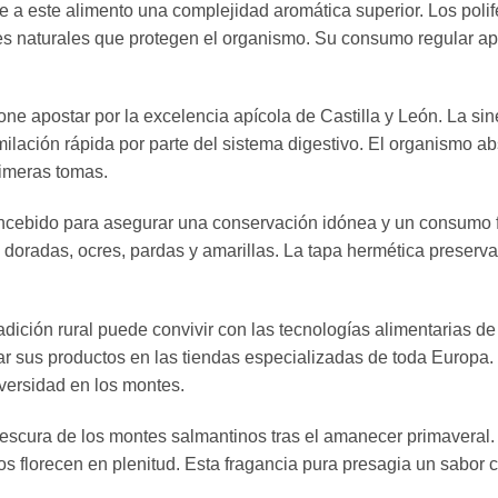
iere a este alimento una complejidad aromática superior. Los pol
s naturales que protegen el organismo. Su consumo regular apo
ne apostar por la excelencia apícola de Castilla y León. La sine
ilación rápida por parte del sistema digestivo. El organismo ab
rimeras tomas.
ncebido para asegurar una conservación idónea y un consumo fre
 doradas, ocres, pardas y amarillas. La tapa hermética preserva
ición rural puede convivir con las tecnologías alimentarias de
r sus productos en las tiendas especializadas de toda Europa. 
versidad en los montes.
la frescura de los montes salmantinos tras el amanecer primaver
zos florecen en plenitud. Esta fragancia pura presagia un sabor