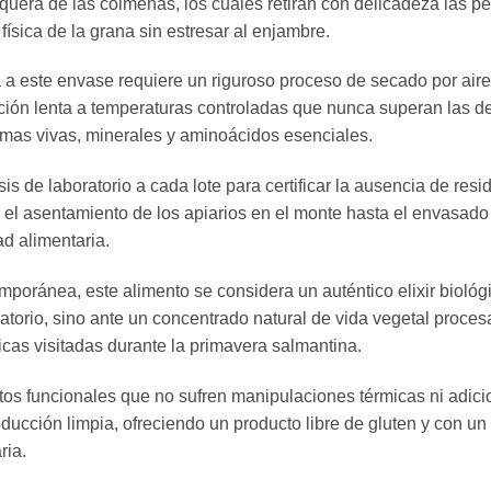
quera de las colmenas, los cuales retiran con delicadeza las p
física de la grana sin estresar al enjambre.
a a este envase requiere un riguroso proceso de secado por aire 
ión lenta a temperaturas controladas que nunca superan las del
zimas vivas, minerales y aminoácidos esenciales.
is de laboratorio a cada lote para certificar la ausencia de re
 el asentamiento de los apiarios en el monte hasta el envasado 
d alimentaria.
mporánea, este alimento se considera un auténtico elixir bioló
torio, sino ante un concentrado natural de vida vegetal procesa
icas visitadas durante la primavera salmantina.
tos funcionales que no sufren manipulaciones térmicas ni adici
ucción limpia, ofreciendo un producto libre de gluten y con un b
ria.