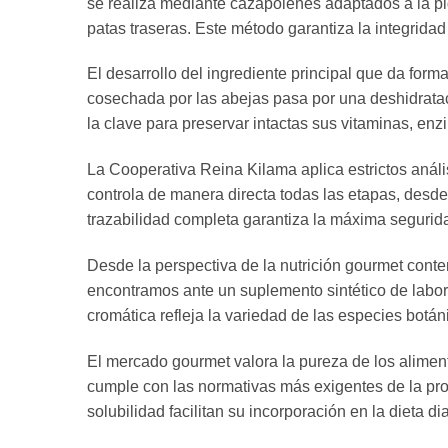
se realiza mediante cazapolenes adaptados a la pi
patas traseras. Este método garantiza la integridad 
El desarrollo del ingrediente principal que da form
cosechada por las abejas pasa por una deshidratac
la clave para preservar intactas sus vitaminas, en
La Cooperativa Reina Kilama aplica estrictos anális
controla de manera directa todas las etapas, desde
trazabilidad completa garantiza la máxima segurida
Desde la perspectiva de la nutrición gourmet conte
encontramos ante un suplemento sintético de labora
cromática refleja la variedad de las especies botán
El mercado gourmet valora la pureza de los alimen
cumple con las normativas más exigentes de la prod
solubilidad facilitan su incorporación en la dieta dia