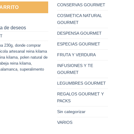
CONSERVAS GOURMET
CARRITO
COSMETICA NATURAL
GOURMET
sta de deseos
DESPENSA GOURMET
T
ESPECIAS GOURMET
ma 230g
,
donde comprar
icola artesanal reina kilama
FRUTA Y VERDURA
eina kilama
,
polen natural de
abeja reina kilama
,
INFUSIONES Y TE
 salamanca
,
superalimento
GOURMET
LEGUMBRES GOURMET
REGALOS GOURMET Y
PACKS
Sin categorizar
VARIOS