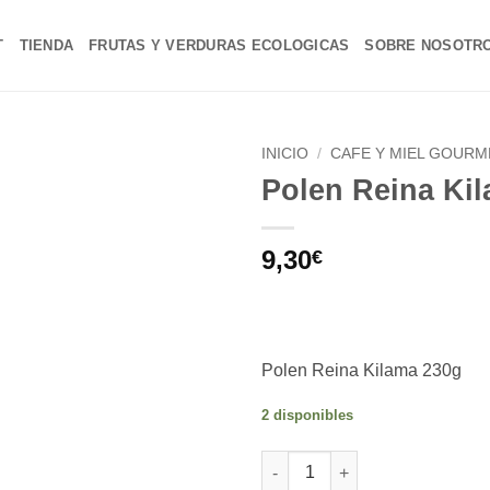
T
TIENDA
FRUTAS Y VERDURAS ECOLOGICAS
SOBRE NOSOTR
INICIO
/
CAFE Y MIEL GOURM
Polen Reina Ki
Añadir
a la
lista de
9,30
€
deseos
Polen Reina Kilama 230g
2 disponibles
Alternative:
Polen Reina Kilama 230g cant