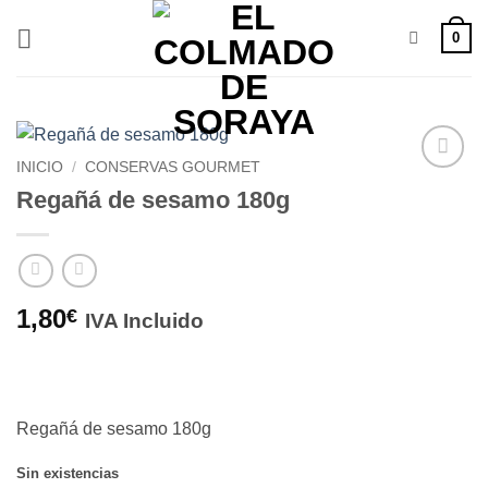
Saltar
0
al
contenido
INICIO
/
CONSERVAS GOURMET
Añadir
Regañá de sesamo 180g
a la
lista de
deseos
1,80
€
IVA Incluido
Regañá de sesamo 180g
Sin existencias