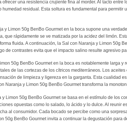
frecer una resistencia crujiente fina al morder. Al tacto entre 
 humedad residual. Esta soltura es fundamental para permitir u
ja y Limon 50g BenBo Gourmet en la boca supone una verdadera 
ta, que rápidamente se ve matizada por la acidez del limón. Est
 forma fluida. A continuación, la Sal con Naranja y Limon 50g B
go de contrastes evita que el impacto salino resulte agresivo pa
Limon 50g BenBo Gourmet en la boca es notablemente larga y refr
utales de las cortezas de los cítricos mediterráneos. Los aceite
sación de limpieza y ligereza en la garganta. Esta cualidad es 
con Naranja y Limon 50g BenBo Gourmet transforma la monotonía
ja y Limon 50g BenBo Gourmet se basa en el estímulo de los con
ones opuestas como lo salado, lo ácido y lo dulce. Al reunir esto
ha al consumidor. Cada bocado se percibe como una sorpresa deb
on 50g BenBo Gourmet invita a continuar la degustación para de