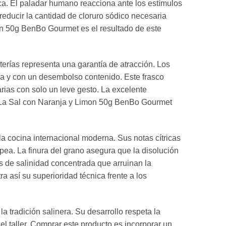
ca. El paladar humano reacciona ante los estímulos
reducir la cantidad de cloruro sódico necesaria
on 50g BenBo Gourmet es el resultado de este
erías representa una garantía de atracción. Los
la y con un desembolso contenido. Este frasco
arias con solo un leve gesto. La excelente
. La Sal con Naranja y Limon 50g BenBo Gourmet
la cocina internacional moderna. Sus notas cítricas
pea. La finura del grano asegura que la disolución
s de salinidad concentrada que arruinan la
así su superioridad técnica frente a los
 tradición salinera. Su desarrollo respeta la
el taller. Comprar este producto es incorporar un