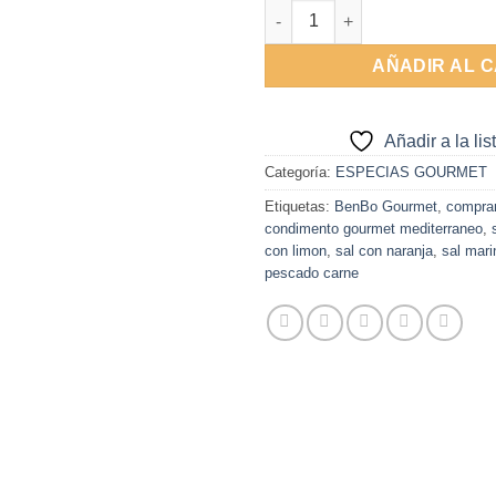
Sal con Naranja y Limon 50g 
AÑADIR AL 
Añadir a la li
Categoría:
ESPECIAS GOURMET
Etiquetas:
BenBo Gourmet
,
comprar
condimento gourmet mediterraneo
,
con limon
,
sal con naranja
,
sal mari
pescado carne