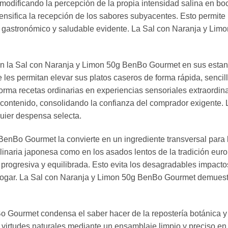
modificando la percepción de la propia intensidad salina en bo
nsifica la recepción de los sabores subyacentes. Esto permite 
o gastronómico y saludable evidente. La Sal con Naranja y Lim
on la Sal con Naranja y Limon 50g BenBo Gourmet en sus estant
les permitan elevar sus platos caseros de forma rápida, sencil
forma recetas ordinarias en experiencias sensoriales extraordin
 contenido, consolidando la confianza del comprador exigente
quier despensa selecta.
BenBo Gourmet la convierte en un ingrediente transversal para 
linaria japonesa como en los asados lentos de la tradición euro
 progresiva y equilibrada. Esto evita los desagradables impacto
hogar. La Sal con Naranja y Limon 50g BenBo Gourmet demuestra 
o Gourmet condensa el saber hacer de la repostería botánica y la
 virtudes naturales mediante un ensamblaje limpio y preciso en 