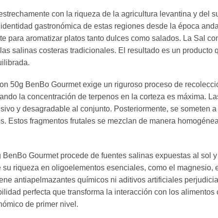
estrechamente con la riqueza de la agricultura levantina y del s
a identidad gastronómica de estas regiones desde la época anda
mente para aromatizar platos tanto dulces como salados. La Sal
 las salinas costeras tradicionales. El resultado es un producto
librada.
imon 50g BenBo Gourmet exige un riguroso proceso de recolecci
ndo la concentración de terpenos en la corteza es máxima. Las 
esivo y desagradable al conjunto. Posteriormente, se someten a
icos. Estos fragmentos frutales se mezclan de manera homogénea 
 BenBo Gourmet procede de fuentes salinas expuestas al sol y 
su riqueza en oligoelementos esenciales, como el magnesio, el 
ene antiapelmazantes químicos ni aditivos artificiales perjudi
lidad perfecta que transforma la interacción con los alimentos c
nómico de primer nivel.