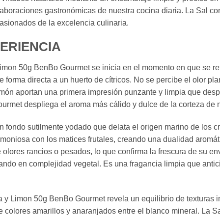
 elaboraciones gastronómicas de nuestra cocina diaria. La Sal
asionados de la excelencia culinaria.
PERIENCIA
mon 50g BenBo Gourmet se inicia en el momento en que se retira 
 forma directa a un huerto de cítricos. No se percibe el olor plan
limón aportan una primera impresión punzante y limpia que despie
rmet despliega el aroma más cálido y dulce de la corteza de 
 un fondo sutilmente yodado que delata el origen marino de los c
rmoniosa con los matices frutales, creando una dualidad aromá
lores rancios o pesados, lo que confirma la frescura de su en
ndo en complejidad vegetal. Es una fragancia limpia que antic
ja y Limon 50g BenBo Gourmet revela un equilibrio de texturas i
 colores amarillos y anaranjados entre el blanco mineral. La