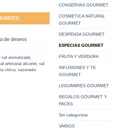
BenBo Gourmet cantidad
CONSERVAS GOURMET
COSMETICA NATURAL
CARRITO
GOURMET
DESPENSA GOURMET
sta de deseos
ESPECIAS GOURMET
FRUTA Y VERDURA
 sal aromatizada
,
sal artesanal alicante
,
sal
INFUSIONES Y TE
na citrica
,
sazonador
GOURMET
LEGUMBRES GOURMET
REGALOS GOURMET Y
PACKS
Sin categorizar
VARIOS