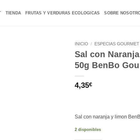
T
TIENDA
FRUTAS Y VERDURAS ECOLOGICAS
SOBRE NOSOTR
INICIO
/
ESPECIAS GOURMET
Sal con Naranj
Añadir
50g BenBo Gou
a la
lista de
deseos
4,35
€
Sal con naranja y limon Ben
2 disponibles
Alternative: