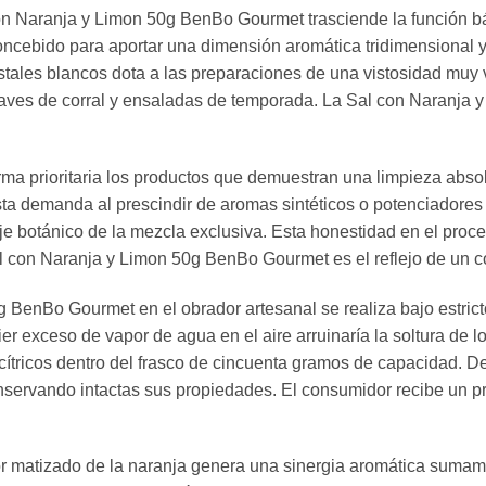
n Naranja y Limon 50g BenBo Gourmet trasciende la función bás
oncebido para aportar una dimensión aromática tridimensional y 
ristales blancos dota a las preparaciones de una vistosidad muy 
, aves de corral y ensaladas de temporada. La Sal con Naranj
rma prioritaria los productos que demuestran una limpieza absol
demanda al prescindir de aromas sintéticos o potenciadores art
je botánico de la mezcla exclusiva. Esta honestidad en el proce
al con Naranja y Limon 50g BenBo Gourmet es el reflejo de un c
 BenBo Gourmet en el obrador artesanal se realiza bajo estri
er exceso de vapor de agua en el aire arruinaría la soltura de
cítricos dentro del frasco de cincuenta gramos de capacidad. D
ervando intactas sus propiedades. El consumidor recibe un pr
or matizado de la naranja genera una sinergia aromática sumam