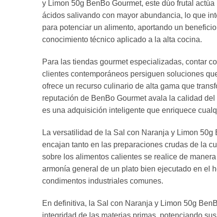
y Limon 50g BenBo Gourmet, este dúo frutal actúa 
ácidos salivando con mayor abundancia, lo que inte
para potenciar un alimento, aportando un benefici
conocimiento técnico aplicado a la alta cocina.
Para las tiendas gourmet especializadas, contar c
clientes contemporáneos persiguen soluciones que 
ofrece un recurso culinario de alta gama que trans
reputación de BenBo Gourmet avala la calidad del
es una adquisición inteligente que enriquece cual
La versatilidad de la Sal con Naranja y Limon 50g 
encajan tanto en las preparaciones crudas de la cu
sobre los alimentos calientes se realice de manera
armonía general de un plato bien ejecutado en el 
condimentos industriales comunes.
En definitiva, la Sal con Naranja y Limon 50g BenB
integridad de las materias primas, potenciando sus