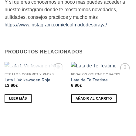
Y si quieres conocernos un poco mas puedes acceder a
nuestro instagram donde te mostaremos novedades,
utilidades, consejos practicos y mucho más
https://www.instagram.com/elcolmadodesoraya/
PRODUCTOS RELACIONADOS
SIN EXISTENCIAS
REGALOS GOURMET Y PACKS
REGALOS GOURMET Y PACKS
Añadir
Añadir
Lata L Volkswagen Roja
Lata de Te Teatime
a la
a la
13,60
€
6,90
€
lista de
lista de
deseos
deseos
LEER MÁS
AÑADIR AL CARRITO