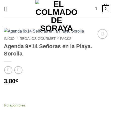
Saltar
0
al
contenido
INICIO
/
REGALOS GOURMET Y PACKS
Añadir
Agenda 9×14 Señoras en la Playa.
a la
Sorolla
lista de
deseos
3,80
€
6 disponibles