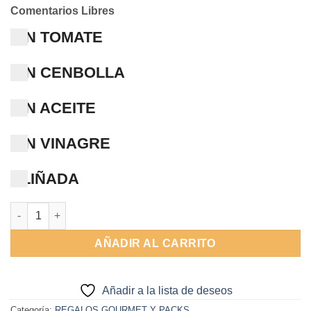
Alternative:
Comentarios Libres
SIN TOMATE
SIN CENBOLLA
SIN ACEITE
SIN VINAGRE
ALIÑADA
Agenda 9x14 Señoras en la Playa. Sorolla cantidad
AÑADIR AL CARRITO
Añadir a la lista de deseos
Categoría:
REGALOS GOURMET Y PACKS