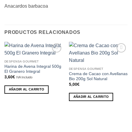
Anacardos barbacoa
PRODUCTOS RELACIONADOS
Añadir
Añadir
a la
a la
DESPENSA GOURMET
lista de
lista de
Harina de Avena Integral 500g
DESPENSA GOURMET
deseos
deseos
El Granero Integral
Crema de Cacao con Avellanas
3,60
€
IVA Incluido
Bio 200g Sol Natural
5,00
€
AÑADIR AL CARRITO
AÑADIR AL CARRITO