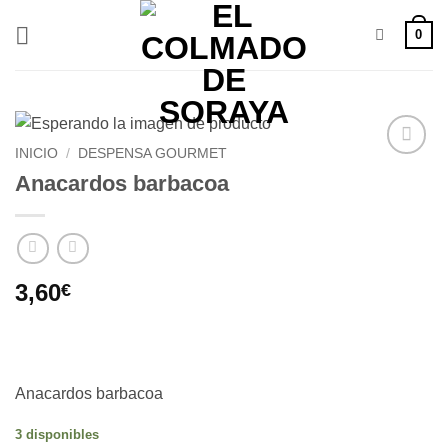
Saltar
0
al
contenido
INICIO
/
DESPENSA GOURMET
Añadir
Anacardos barbacoa
a la
lista de
deseos
3,60
€
Anacardos barbacoa
3 disponibles