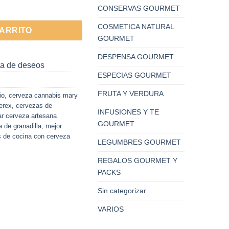
3cl Cerex cantidad
CONSERVAS GOURMET
COSMETICA NATURAL
CARRITO
GOURMET
DESPENSA GOURMET
sta de deseos
ESPECIAS GOURMET
FRUTA Y VERDURA
io
,
cerveza cannabis mary
erex
,
cervezas de
INFUSIONES Y TE
r cerveza artesana
GOURMET
 de granadilla
,
mejor
s de cocina con cerveza
LEGUMBRES GOURMET
REGALOS GOURMET Y
PACKS
Sin categorizar
VARIOS