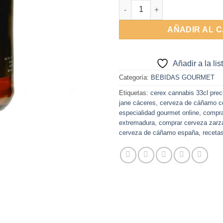
Cerveza Cannabis Mary Jane 3
AÑADIR AL 
Añadir a la li
Categoría:
BEBIDAS GOURMET
Etiquetas:
cerex cannabis 33cl prec
jane cáceres
,
cerveza de cáñamo c
especialidad gourmet online
,
compra
extremadura
,
comprar cerveza zarza
cerveza de cáñamo españa
,
receta