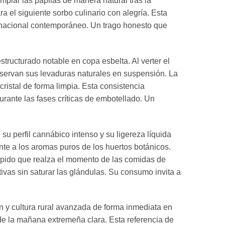
mpiar las papilas de manera natural tras la
 el siguiente sorbo culinario con alegría. Esta
ernacional contemporáneo. Un trago honesto que
tructurado notable en copa esbelta. Al verter el
onservan sus levaduras naturales en suspensión. La
istal de forma limpia. Esta consistencia
urante las fases críticas de embotellado. Un
u perfil cannábico intenso y su ligereza líquida
nte a los aromas puros de los huertos botánicos.
sápido que realza el momento de las comidas de
tivas sin saturar las glándulas. Su consumo invita a
n y cultura rural avanzada de forma inmediata en
de la mañana extremeña clara. Esta referencia de