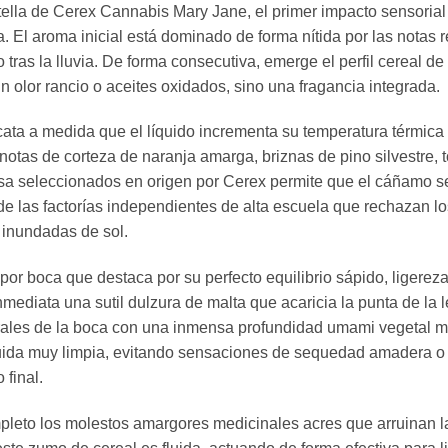
otella de Cerex Cannabis Mary Jane, el primer impacto sensoria
. El aroma inicial está dominado de forma nítida por las notas 
ras la lluvia. De forma consecutiva, emerge el perfil cereal de
olor rancio o aceites oxidados, sino una fragancia integrada.
cata a medida que el líquido incrementa su temperatura térmic
 notas de corteza de naranja amarga, briznas de pino silvestre,
esa seleccionados en origen por Cerex permite que el cáñamo s
o de las factorías independientes de alta escuela que rechazan lo
 inundadas de sol.
por boca que destaca por su perfecto equilibrio sápido, ligereza
mediata una sutil dulzura de malta que acaricia la punta de la l
trales de la boca con una inmensa profundidad umami vegetal m
quida muy limpia, evitando sensaciones de sequedad amadera o 
final.
pleto los molestos amargores medicinales acres que arruinan l