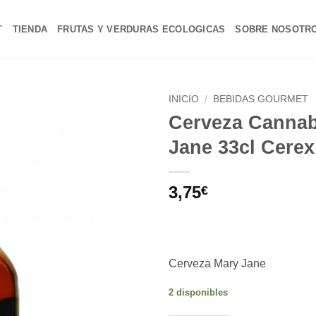
T
TIENDA
FRUTAS Y VERDURAS ECOLOGICAS
SOBRE NOSOTR
INICIO
/
BEBIDAS GOURMET
Cerveza Cannab
Añadir
Jane 33cl Cerex
a la
lista de
deseos
3,75
€
Cerveza Mary Jane
2 disponibles