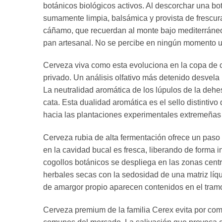
botánicos biológicos activos. Al descorchar una b
sumamente limpia, balsámica y provista de frescura
cáñamo, que recuerdan al monte bajo mediterráneo t
pan artesanal. No se percibe en ningún momento un 
Cerveza viva como esta evoluciona en la copa de 
privado. Un análisis olfativo más detenido desvela
La neutralidad aromática de los lúpulos de la deh
cata. Esta dualidad aromática es el sello distintiv
hacia las plantaciones experimentales extremeñas
Cerveza rubia de alta fermentación ofrece un paso 
en la cavidad bucal es fresca, liberando de forma in
cogollos botánicos se despliega en las zonas cen
herbales secas con la sedosidad de una matriz lí
de amargor propio aparecen contenidos en el tramo 
Cerveza premium de la familia Cerex evita por com