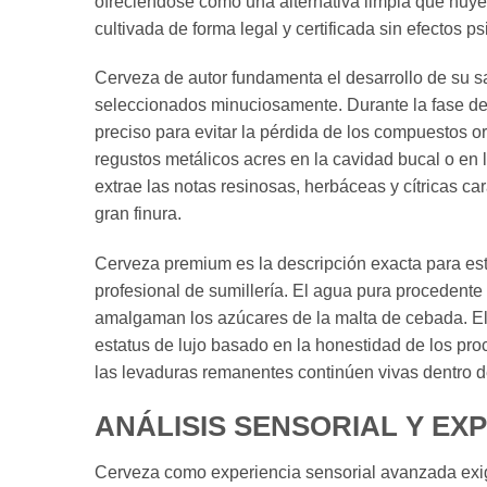
ofreciéndose como una alternativa limpia que huye d
cultivada de forma legal y certificada sin efectos 
Cerveza de autor fundamenta el desarrollo de su s
seleccionados minuciosamente. Durante la fase de e
preciso para evitar la pérdida de los compuestos or
regustos metálicos acres en la cavidad bucal o en l
extrae las notas resinosas, herbáceas y cítricas ca
gran finura.
Cerveza premium es la descripción exacta para est
profesional de sumillería. El agua pura procedente
amalgaman los azúcares de la malta de cebada. E
estatus de lujo basado en la honestidad de los pro
las levaduras remanentes continúen vivas dentro del
ANÁLISIS SENSORIAL Y EX
Cerveza como experiencia sensorial avanzada exig