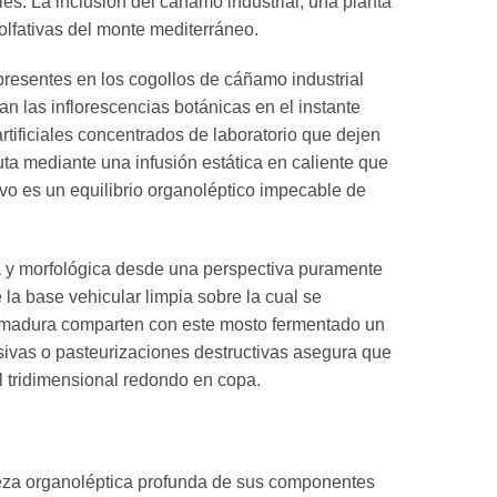
les. La inclusión del cáñamo industrial, una planta
 olfativas del monte mediterráneo.
presentes en los cogollos de cáñamo industrial
n las inflorescencias botánicas en el instante
artificiales concentrados de laboratorio que dejen
uta mediante una infusión estática en caliente que
tivo es un equilibrio organoléptico impecable de
ca y morfológica desde una perspectiva puramente
la base vehicular limpia sobre la cual se
emadura comparten con este mosto fermentado un
esivas o pasteurizaciones destructivas asegura que
al tridimensional redondo en copa.
ueza organoléptica profunda de sus componentes