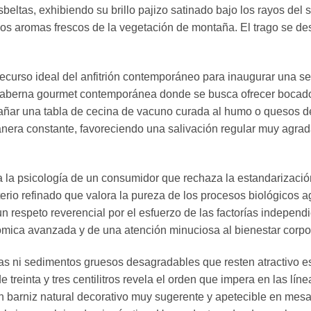
ltas, exhibiendo su brillo pajizo satinado bajo los rayos del s
s aromas frescos de la vegetación de montaña. El trago se desp
curso ideal del anfitrión contemporáneo para inaugurar una ses
 taberna gourmet contemporánea donde se busca ofrecer bocado
ñar una tabla de cecina de vacuno curada al humo o quesos de 
manera constante, favoreciendo una salivación regular muy agra
 a la psicología de un consumidor que rechaza la estandarizaci
io refinado que valora la pureza de los procesos biológicos agr
n respeto reverencial por el esfuerzo de las factorías independie
mica avanzada y de una atención minuciosa al bienestar corporal
s ni sedimentos gruesos desagradables que resten atractivo est
e treinta y tres centilitros revela el orden que impera en las líne
un barniz natural decorativo muy sugerente y apetecible en mes