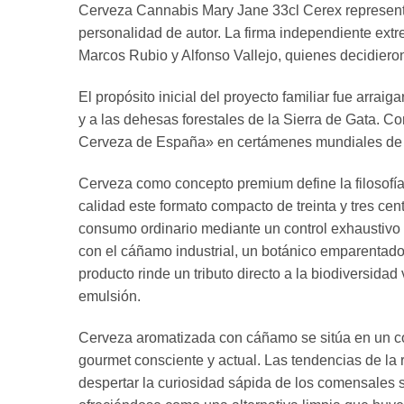
Cerveza Cannabis Mary Jane 33cl Cerex representa
personalidad de autor. La firma independiente ex
Marcos Rubio y Alfonso Vallejo, quienes decidieron 
El propósito inicial del proyecto familiar fue arrai
y a las dehesas forestales de la Sierra de Gata. C
Cerveza de España» en certámenes mundiales de p
Cerveza como concepto premium define la filosofía
calidad este formato compacto de treinta y tres ce
consumo ordinario mediante un control exhaustivo d
con el cáñamo industrial, un botánico emparentado
producto rinde un tributo directo a la biodiversida
emulsión.
Cerveza aromatizada con cáñamo se sitúa en un con
gourmet consciente y actual. Las tendencias de la 
despertar la curiosidad sápida de los comensales s