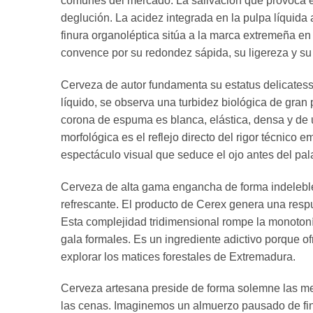
comunes del mercado. La salivación que provoca est
deglución. La acidez integrada en la pulpa líquida
finura organoléptica sitúa a la marca extremeña e
convence por su redondez sápida, su ligereza y su
Cerveza de autor fundamenta su estatus delicatesse
líquido, se observa una turbidez biológica de gran
corona de espuma es blanca, elástica, densa y de u
morfológica es el reflejo directo del rigor técnico
espectáculo visual que seduce el ojo antes del pal
Cerveza de alta gama engancha de forma indeleble d
refrescante. El producto de Cerex genera una respu
Esta complejidad tridimensional rompe la monotoní
gala formales. Es un ingrediente adictivo porque of
explorar los matices forestales de Extremadura.
Cerveza artesana preside de forma solemne las mes
las cenas. Imaginemos un almuerzo pausado de fin 