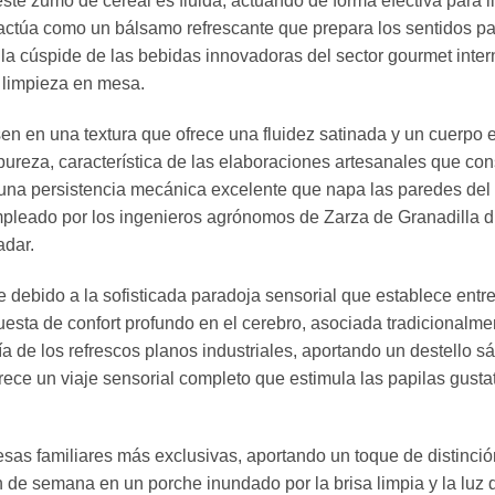
e zumo de cereal es fluida, actuando de forma efectiva para li
 actúa como un bálsamo refrescante que prepara los sentidos para
n la cúspide de las bebidas innovadoras del sector gourmet int
 limpieza en mesa.
n en una textura que ofrece una fluidez satinada y un cuerpo es
 pureza, característica de las elaboraciones artesanales que c
na persistencia mecánica excelente que napa las paredes del cr
 empleado por los ingenieros agrónomos de Zarza de Granadilla d
adar.
ebido a la sofisticada paradoja sensorial que establece entre s
esta de confort profundo en el cerebro, asociada tradicionalme
a de los refrescos planos industriales, aportando un destello 
rece un viaje sensorial completo que estimula las papilas gusta
as familiares más exclusivas, aportando un toque de distinció
de semana en un porche inundado por la brisa limpia y la luz 