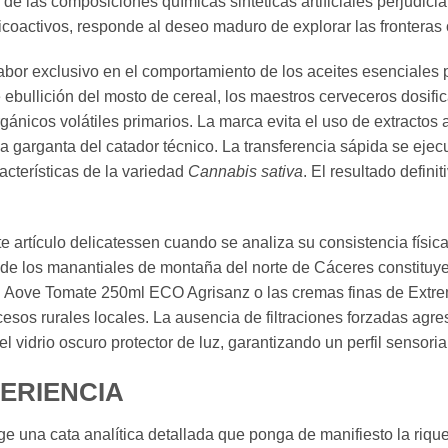
e las composiciones químicas sintéticas artificiales perjudicia
psicoactivos, responde al deseo maduro de explorar las fronteras
abor exclusivo en el comportamiento de los aceites esenciales 
bullición del mosto de cereal, los maestros cerveceros dosifica
gánicos volátiles primarios. La marca evita el uso de extractos 
a garganta del catador técnico. La transferencia sápida se ejec
racterísticas de la variedad
Cannabis sativa
. El resultado defini
e artículo delicatessen cuando se analiza su consistencia físi
 de los manantiales de montaña del norte de Cáceres constituye 
l Aove Tomate 250ml ECO Agrisanz o las cremas finas de Extr
cesos rurales locales. La ausencia de filtraciones forzadas agr
 vidrio oscuro protector de luz, garantizando un perfil sensori
PERIENCIA
e una cata analítica detallada que ponga de manifiesto la riq