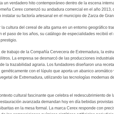
 un verdadero hito contemporáneo dentro de la escena internac
tremeña Cerex comenzó su andadura comercial en el año 2013, 
instalar su factoría artesanal en el municipio de Zarza de Grana
gar la cultura del cereal de alta gama en un entorno geográfico t
on el paso de los años, su catálogo de especialidades recibió e
restigio.
 de trabajo de la Compañía Cervecera de Extremadura, la estru
ntilitros. La empresa se desmarcó de las producciones industri
e la trazabilidad agraria. Los fundadores diseñaron una receta
 genéticamente con el lúpulo que aporta un abanico aromático
d vegetal de Extremadura, utilizando las tecnologías modernas de
texto cultural fascinante que celebra el redescubrimiento de l
restauración avanzada demandan hoy en día bebidas provistas de 
ibaritas en la mesa formal. La marca Cerex responde con precisi