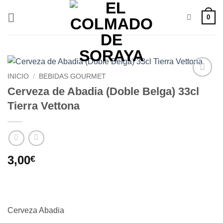
Saltar
0
al
contenido
INICIO
/
BEBIDAS GOURMET
Añadir
Cerveza de Abadia (Doble Belga) 33cl
a la
Tierra Vettona
lista de
deseos
3,00
€
Cerveza Abadia