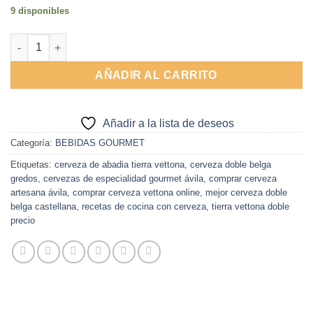
9 disponibles
Alternative:
Cerveza de Abadia (Doble Belga) 33cl Tierra Vettona cantidad
AÑADIR AL CARRITO
Añadir a la lista de deseos
Categoría:
BEBIDAS GOURMET
Etiquetas:
cerveza de abadia tierra vettona
,
cerveza doble belga
gredos
,
cervezas de especialidad gourmet ávila
,
comprar cerveza
artesana ávila
,
comprar cerveza vettona online
,
mejor cerveza doble
belga castellana
,
recetas de cocina con cerveza
,
tierra vettona doble
precio