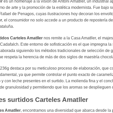
er
es un homenaje a la visión de Antoni Amatller, un industrial a
smo de arte y la promoción de la estética modernista. Fue bajo 
fael de Penagos, cuyas ilustraciones hoy decoran los envoltor
er
, el consumidor no solo accede a un producto de repostería de
ataluña.
idos Carteles Amatller
nos remite a la Casa Amatller, el majes
 Cadafalch. Este entorno de sofisticación es el que impregna la
elaborada siguiendo los métodos tradicionales de selección de 
e respeta la herencia de más de dos siglos de maestría chocol
236g destaca por su meticuloso proceso de elaboración, que co
ndamental, ya que permite controlar el punto exacto de carameliz
 y con leche presentes en el surtido. La molienda fina y el con
 de granulosidad y permitiendo que los aromas se desplieguen 
es surtidos Carteles Amatller
es Amatller
, encontramos una diversidad que abarca desde la 