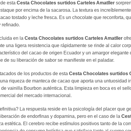
e de esta
Cesta Chocolates surtidos Carteles Amatller
sorpren
staque por encima de la sacarosa. La textura es increíblemente
cao tostado y leche fresca. Es un chocolate que reconforta, qu
 refinado.
cluida en la
Cesta Chocolates surtidos Carteles Amatller
ofr
ente una ligera resistencia que rápidamente se rinde al calor co
aracterístico del cacao de origen Ecuador y un amargor elegante 
 de su liberación de sabor se manifieste en el paladar.
stacados de los productos de esta
Cesta Chocolates surtidos C
na riqueza de manteca de cacao que aporta una untuosidad inig
e vainilla Bourbon auténtica. Esta limpieza en boca es el sello 
comercial del mercado internacional.
nitiva? La respuesta reside en la psicología del placer que ge
liberación de endorfinas y dopamina, pero en el caso de la
Cest
eza estética. El cerebro recibe estímulos positivos tanto de la 
eriencia de consumo holística que satisface tanto al cuerpo com