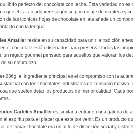
uilibrio perfecto del chocolate con leche. Esta variedad no es
ices que el cacao adquiere según su porcentaje de manteca y s
usión de las icónicas hojas de chocolate en lata añade un compon
ontacto con la lengua.
les Amatller
reside en su capacidad para unir la tradición arte
egen el chocolate están diseñados para preservar todas las prop
ón, un regalo gourmet pensado para aquellos que valoran los detal
 de su naturaleza.
er
236g, el ingrediente principal es el compromiso con la autent
sustancial con los chocolates industriales de consumo masivo.
erosa que suelen dejar los productos de menor calidad. Cada bo
rtes.
tidos Carteles Amatller
es similar a entrar en una galería de a
n al espíritu para el placer que está por venir. Es un producto 
al de tomar chocolate era un acto de distinción social y disfr