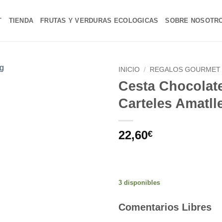
T
TIENDA
FRUTAS Y VERDURAS ECOLOGICAS
SOBRE NOSOTR
INICIO
/
REGALOS GOURMET 
Cesta Chocolate
Añadir
Carteles Amatll
a la
lista de
deseos
22,60
€
3 disponibles
Comentarios Libres