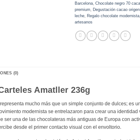
Barcelona
,
Chocolate negro 70 cac
premium
,
Degustación cacao origen
leche
,
Regalo chocolate modernista
artesanos
ONES (0)
Carteles Amatller 236g
representa mucho más que un simple conjunto de dulces; es un v
movimiento modernista se entrelazaron para crear una identidad
o de ser una de las chocolateras más antiguas de Europa con act
rcibe desde el primer contacto visual con el envoltorio.