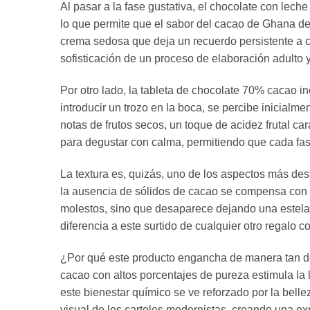
Al pasar a la fase gustativa, el chocolate con lech
lo que permite que el sabor del cacao de Ghana de
crema sedosa que deja un recuerdo persistente a ca
sofisticación de un proceso de elaboración adulto y
Por otro lado, la tableta de chocolate 70% cacao in
introducir un trozo en la boca, se percibe inicialm
notas de frutos secos, un toque de acidez frutal c
para degustar con calma, permitiendo que cada fase
La textura es, quizás, uno de los aspectos más de
la ausencia de sólidos de cacao se compensa con u
molestos, sino que desaparece dejando una estela d
diferencia a este surtido de cualquier otro regalo 
¿Por qué este producto engancha de manera tan defi
cacao con altos porcentajes de pureza estimula la 
este bienestar químico se ve reforzado por la bell
visual de los carteles modernistas, creando una exp