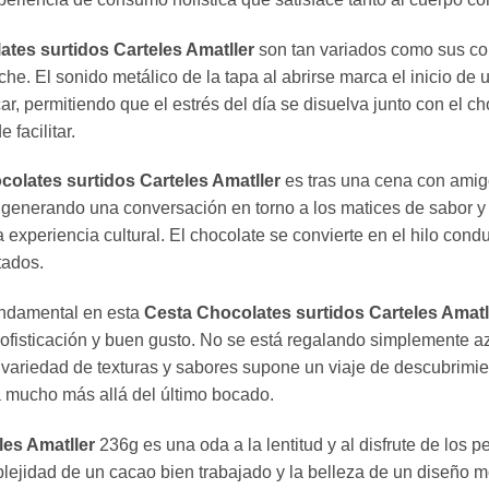
tes surtidos Carteles Amatller
son tan variados como sus con
che. El sonido metálico de la tapa al abrirse marca el inicio de u
car, permitiendo que el estrés del día se disuelva junto con el
facilitar.
olates surtidos Carteles Amatller
es tras una cena con amigo
enerando una conversación en torno a los matices de sabor y la
na experiencia cultural. El chocolate se convierte en el hilo con
tados.
undamental en esta
Cesta Chocolates surtidos Carteles Amatl
ofisticación y buen gusto. No se está regalando simplemente az
la variedad de texturas y sabores supone un viaje de descubrimi
a mucho más allá del último bocado.
les Amatller
236g es una oda a la lentitud y al disfrute de los
mplejidad de un cacao bien trabajado y la belleza de un diseño 