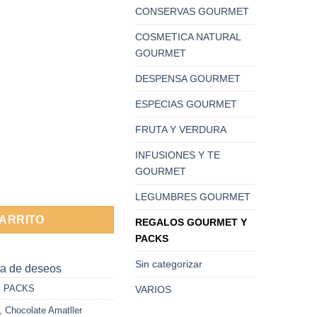
CONSERVAS GOURMET
COSMETICA NATURAL
GOURMET
DESPENSA GOURMET
ESPECIAS GOURMET
FRUTA Y VERDURA
INFUSIONES Y TE
GOURMET
teles Amatller 236g cantidad
LEGUMBRES GOURMET
CARRITO
REGALOS GOURMET Y
PACKS
Sin categorizar
sta de deseos
 PACKS
VARIOS
,
Chocolate Amatller