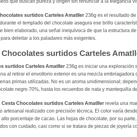
os que buscan pureza y origen sin renunciar a la elegancia vi
hocolates surtidos Carteles Amatller
236g es el resultado de 
as durante el templado del chocolate asegura ese brillo caracte
te bien elaborado, una señal inequívoca de que la estructura de 
para deleitar a los paladares más exigentes.
a Chocolates surtidos Carteles Amatll
s surtidos Carteles Amatller
236g es iniciar una exploración 
al retirar el envoltorio exterior es una mezcla embriagadora de
aterias primas utilizadas. No es un aroma unidimensional; depe
colate negro 70%, hasta los recuerdos de nata y mantequilla de
a
Cesta Chocolates surtidos Carteles Amatller
revela una man
o artesanal realizado con precisión técnica. El color varía desd
 alto porcentaje de cacao. Las hojas de chocolate, por su part
dos con cuidado, casi como si se tratara de piezas de joyería c