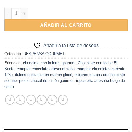
Alternative:
Chocolate con leche Boletus, Marron Glacé y caramelo 125g El
AÑADIR AL CARRITO
Añadir a la lista de deseos
Categoría:
DESPENSA GOURMET
Etiquetas:
chocolate con boletus gourmet
,
Chocolate con leche El
Beato
,
comprar chocolate artesanal soria
,
comprar chocolates el beato
125g
,
dulces delicatessen marron glacé
,
mejores marcas de chocolate
soriano
,
precio chocolate fusión gourmet
,
repostería artesana burgo de
osma