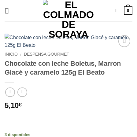
Saltar
0
al
contenido
Añadir
INICIO
/
DESPENSA GOURMET
a la
Chocolate con leche Boletus, Marron
lista de
deseos
Glacé y caramelo 125g El Beato
5,10
€
3 disponibles