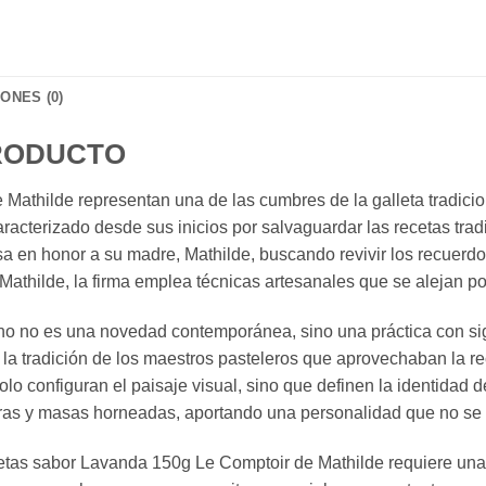
ONES (0)
PRODUCTO
Mathilde representan una de las cumbres de la galleta tradicio
acterizado desde sus inicios por salvaguardar las recetas tradi
a en honor a su madre, Mathilde, buscando revivir los recuerdo
athilde, la firma emplea técnicas artesanales que se alejan p
cino no es una novedad contemporánea, sino una práctica con sig
a tradición de los maestros pasteleros que aprovechaban la rec
o configuran el paisaje visual, sino que definen la identidad 
uras y masas horneadas, aportando una personalidad que no se e
alletas sabor Lavanda 150g Le Comptoir de Mathilde requiere una