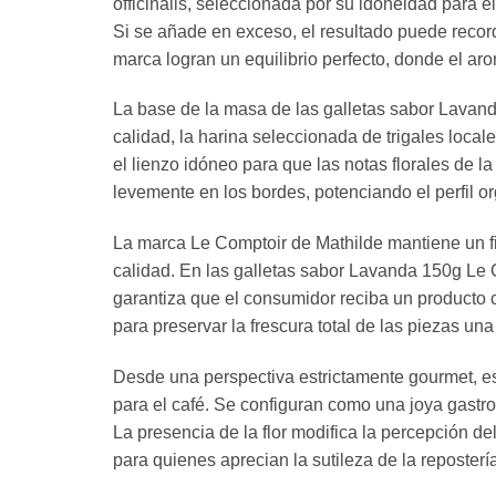
officinalis, seleccionada por su idoneidad par
Si se añade en exceso, el resultado puede record
marca logran un equilibrio perfecto, donde el arom
La base de la masa de las galletas sabor Lavand
calidad, la harina seleccionada de trigales local
el lienzo idóneo para que las notas florales de 
levemente en los bordes, potenciando el perfil or
La marca Le Comptoir de Mathilde mantiene un fi
calidad. En las galletas sabor Lavanda 150g Le C
garantiza que el consumidor reciba un producto c
para preservar la frescura total de las piezas una
Desde una perspectiva estrictamente gourmet, e
para el café. Se configuran como una joya gastr
La presencia de la flor modifica la percepción d
para quienes aprecian la sutileza de la repostería