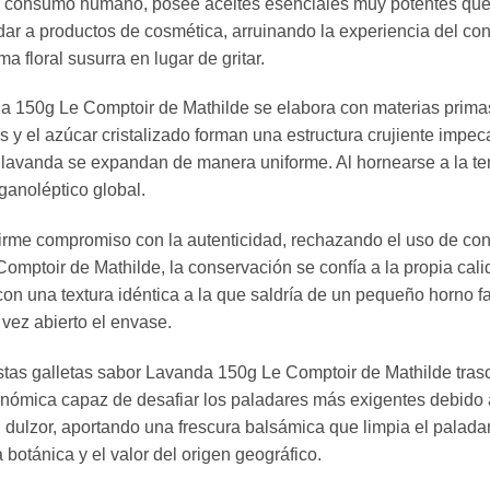
a el consumo humano, posee aceites esenciales muy potentes qu
ar a productos de cosmética, arruinando la experiencia del con
a floral susurra en lugar de gritar.
a 150g Le Comptoir de Mathilde se elabora con materias primas
es y el azúcar cristalizado forman una estructura crujiente imp
la lavanda se expandan de manera uniforme. Al hornearse a la t
ganoléptico global.
rme compromiso con la autenticidad, rechazando el uso de conse
omptoir de Mathilde, la conservación se confía a la propia cali
on una textura idéntica a la que saldría de un pequeño horno f
 vez abierto el envase.
stas galletas sabor Lavanda 150g Le Comptoir de Mathilde tr
onómica capaz de desafiar los paladares más exigentes debido 
el dulzor, aportando una frescura balsámica que limpia el palad
 botánica y el valor del origen geográfico.