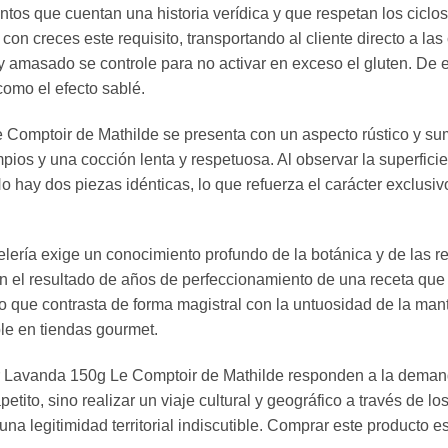
os que cuentan una historia verídica y que respetan los ciclos n
 creces este requisito, transportando al cliente directo a las
y amasado se controle para no activar en exceso el gluten. De
como el efecto sablé.
Comptoir de Mathilde se presenta con un aspecto rústico y su
os y una cocción lenta y respetuosa. Al observar la superficie d
 hay dos piezas idénticas, lo que refuerza el carácter exclusivo
stelería exige un conocimiento profundo de la botánica y de las 
el resultado de años de perfeccionamiento de una receta que e
o que contrasta de forma magistral con la untuosidad de la mant
ble en tiendas gourmet.
abor Lavanda 150g Le Comptoir de Mathilde responden a la deman
tito, sino realizar un viaje cultural y geográfico a través de 
na legitimidad territorial indiscutible. Comprar este producto es 