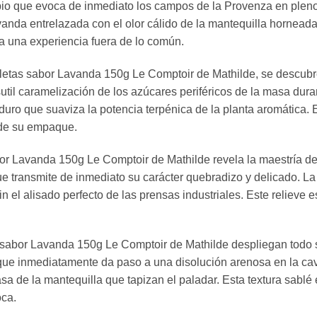
mpio que evoca de inmediato los campos de la Provenza en pleno
a lavanda entrelazada con el olor cálido de la mantequilla horne
ra una experiencia fuera de lo común.
galletas sabor Lavanda 150g Le Comptoir de Mathilde, se descub
sutil caramelización de los azúcares periféricos de la masa du
aduro que suaviza la potencia terpénica de la planta aromática
 de su empaque.
sabor Lavanda 150g Le Comptoir de Mathilde revela la maestría de
ue transmite de inmediato su carácter quebradizo y delicado. La
in el alisado perfecto de las prensas industriales. Este relieve 
sabor Lavanda 150g Le Comptoir de Mathilde despliegan todo su
a, que inmediatamente da paso a una disolución arenosa en la 
rasa de la mantequilla que tapizan el paladar. Esta textura sablé
oca.