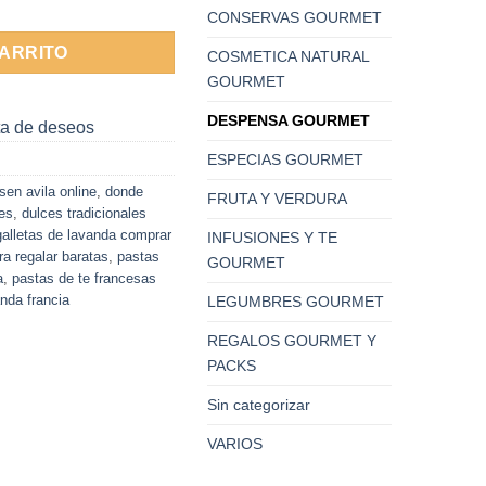
CONSERVAS GOURMET
CARRITO
COSMETICA NATURAL
GOURMET
DESPENSA GOURMET
sta de deseos
ESPECIAS GOURMET
sen avila online
,
donde
FRUTA Y VERDURA
res
,
dulces tradicionales
galletas de lavanda comprar
INFUSIONES Y TE
ra regalar baratas
,
pastas
GOURMET
a
,
pastas de te francesas
anda francia
LEGUMBRES GOURMET
REGALOS GOURMET Y
PACKS
Sin categorizar
VARIOS