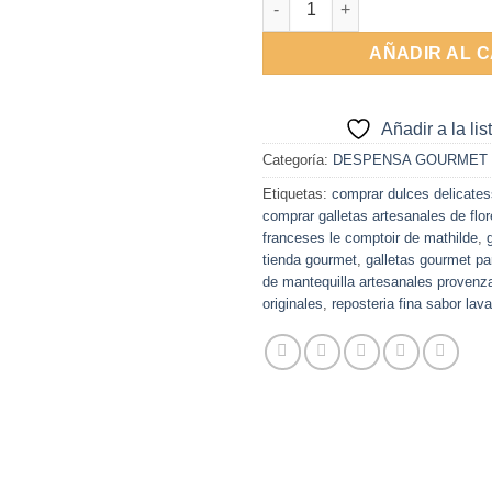
AÑADIR AL 
Añadir a la li
Categoría:
DESPENSA GOURMET
Etiquetas:
comprar dulces delicates
comprar galletas artesanales de flo
franceses le comptoir de mathilde
,
tienda gourmet
,
galletas gourmet pa
de mantequilla artesanales provenz
originales
,
reposteria fina sabor lav