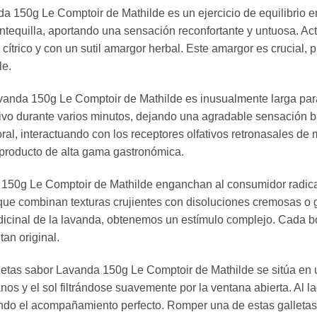
da 150g Le Comptoir de Mathilde es un ejercicio de equilibrio ent
ntequilla, aportando una sensación reconfortante y untuosa. Act
cítrico y con un sutil amargor herbal. Este amargor es crucial,
le.
avanda 150g Le Comptoir de Mathilde es inusualmente larga para
tivo durante varios minutos, dejando una agradable sensación b
ral, interactuando con los receptores olfativos retronasales de
 producto de alta gama gastronómica.
a 150g Le Comptoir de Mathilde enganchan al consumidor radica 
que combinan texturas crujientes con disoluciones cremosas o g
edicinal de la lavanda, obtenemos un estímulo complejo. Cada b
an original.
letas sabor Lavanda 150g Le Comptoir de Mathilde se sitúa en 
anos y el sol filtrándose suavemente por la ventana abierta. Al
ndo el acompañamiento perfecto. Romper una de estas galletas