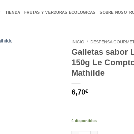
T
TIENDA
FRUTAS Y VERDURAS ECOLOGICAS
SOBRE NOSOTR
INICIO
/
DESPENSA GOURME
Galletas sabor
Añadir
150g Le Compto
a la
lista de
Mathilde
deseos
6,70
€
4 disponibles
Galletas sabor Lavanda 150g 