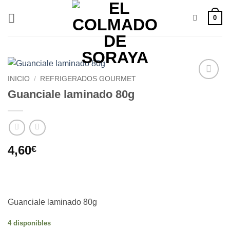
Saltar
0
al
contenido
INICIO
/
REFRIGERADOS GOURMET
Añadir
Guanciale laminado 80g
a la
lista de
deseos
4,60
€
Guanciale laminado 80g
4 disponibles