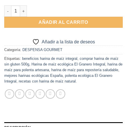
Alternative:
Harina de Maiz 500g El Granero Integral cantidad
AÑADIR AL CARRITO
Añadir a la lista de deseos
Categoría:
DESPENSA GOURMET
Etiquetas:
beneficios harina de maíz integral
,
comprar harina de maíz
sin gluten 500g
,
Harina de maíz ecológica El Granero Integral
,
harina de
maíz para polenta artesana
,
harina de maíz para repostería saludable
,
mejores harinas ecológicas España
,
polenta ecológica El Granero
Integral
,
recetas con harina de maíz natural.