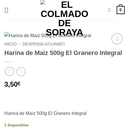
Saltar
0
al
contenido
INICIO
/
DESPENSA GOURMET
Añadir
Harina de Maiz 500g El Granero Integral
a la
lista de
deseos
3,50
€
Harina de Maiz 500g El Granero Integral
1 disponibles