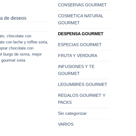
CONSERVAS GOURMET
COSMETICA NATURAL
sta de deseos
GOURMET
DESPENSA GOURMET
ato
,
chocolate con
te con leche y toffee soria
,
ESPECIAS GOURMET
prar chocolate con
 el burgo de osma
,
mejor
FRUTA Y VERDURA
 gourmet soria
INFUSIONES Y TE
GOURMET
LEGUMBRES GOURMET
REGALOS GOURMET Y
PACKS
Sin categorizar
VARIOS