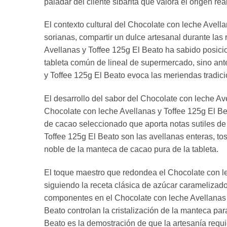
paladar del cliente sibarita que valora el origen real
El contexto cultural del Chocolate con leche Avella
sorianas, compartir un dulce artesanal durante las 
Avellanas y Toffee 125g El Beato ha sabido posici
tableta común de lineal de supermercado, sino ante
y Toffee 125g El Beato evoca las meriendas tradici
El desarrollo del sabor del Chocolate con leche Ave
Chocolate con leche Avellanas y Toffee 125g El Be
de cacao seleccionado que aporta notas sutiles de
Toffee 125g El Beato son las avellanas enteras, tos
noble de la manteca de cacao pura de la tableta.
El toque maestro que redondea el Chocolate con lec
siguiendo la receta clásica de azúcar caramelizado
componentes en el Chocolate con leche Avellanas 
Beato controlan la cristalización de la manteca par
Beato es la demostración de que la artesanía requi