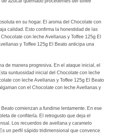
es de azúcar quemado procedentes del toffee
absoluta en su hogar. El aroma del Chocolate con
baja calidad. Esto confirma la honestidad de las
l Chocolate con leche Avellanas y Toffee 125g El
 Avellanas y Toffee 125g El Beato anticipa una
 de manera progresiva. En el ataque inicial, el
sta suntuosidad inicial del Chocolate con leche
colate con leche Avellanas y Toffee 125g El Beato
amalgaman con el Chocolate con leche Avellanas y
l Beato comienzan a fundirse lentamente. En ese
eta de confitería. El retrogusto que deja el
ensal. Los recuerdos de avellana y caramelo
Es un perfil sápido tridimensional que convence