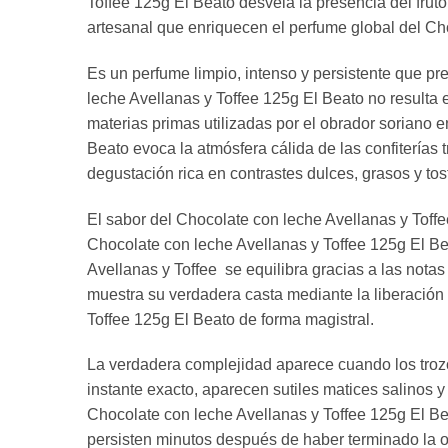
Toffee 125g El Beato desvela la presencia del fru
artesanal que enriquecen el perfume global del Ch
Es un perfume limpio, intenso y persistente que p
leche Avellanas y Toffee 125g El Beato no resulta en
materias primas utilizadas por el obrador soriano 
Beato evoca la atmósfera cálida de las confiterías 
degustación rica en contrastes dulces, grasos y to
El sabor del Chocolate con leche Avellanas y Toffe
Chocolate con leche Avellanas y Toffee 125g El Bea
Avellanas y Toffee se equilibra gracias a las nota
muestra su verdadera casta mediante la liberación
Toffee 125g El Beato de forma magistral.
La verdadera complejidad aparece cuando los trozo
instante exacto, aparecen sutiles matices salinos y
Chocolate con leche Avellanas y Toffee 125g El Be
persisten minutos después de haber terminado la o