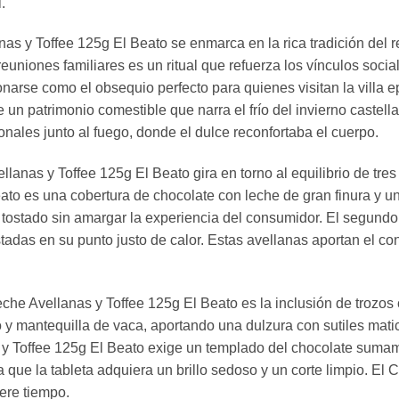
.
nas y Toffee 125g El Beato se enmarca en la rica tradición del r
reuniones familiares es un ritual que refuerza los vínculos socia
onarse como el obsequio perfecto para quienes visitan la villa
 un patrimonio comestible que narra el frío del invierno caste
onales junto al fuego, donde el dulce reconfortaba el cuerpo.
llanas y Toffee 125g El Beato gira en torno al equilibrio de tre
ato es una cobertura de chocolate con leche de gran finura y u
 tostado sin amargar la experiencia del consumidor. El segund
tadas en su punto justo de calor. Estas avellanas aportan el con
he Avellanas y Toffee 125g El Beato es la inclusión de trozos cr
 y mantequilla de vaca, aportando una dulzura con sutiles matic
y Toffee 125g El Beato exige un templado del chocolate sumam
a que la tableta adquiera un brillo sedoso y un corte limpio. El
ere tiempo.