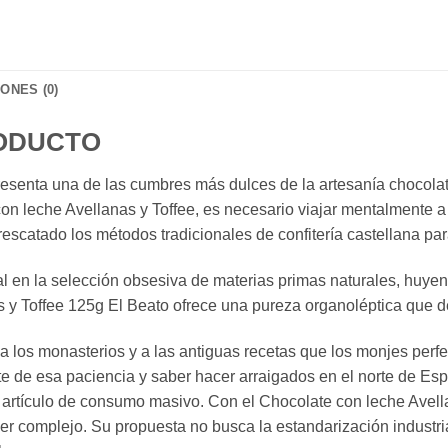
ONES (0)
RODUCTO
resenta una de las cumbres más dulces de la artesanía chocolat
 con leche Avellanas y Toffee, es necesario viajar mentalmente 
rescatado los métodos tradicionales de confitería castellana par
al en la selección obsesiva de materias primas naturales, huye
s y Toffee 125g El Beato ofrece una pureza organoléptica que 
a a los monasterios y a las antiguas recetas que los monjes per
e de esa paciencia y saber hacer arraigados en el norte de Esp
e artículo de consumo masivo. Con el Chocolate con leche Avel
 complejo. Su propuesta no busca la estandarización industrial,