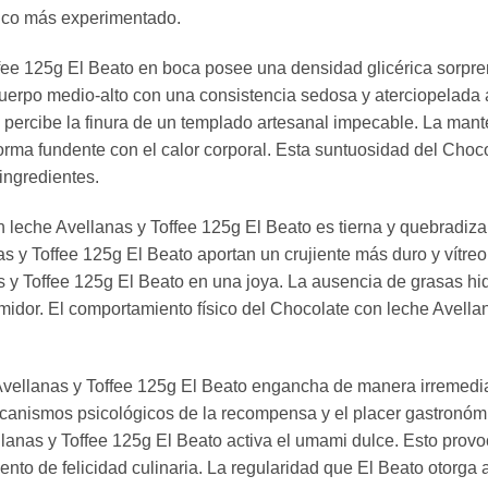
mico más experimentado.
ffee 125g El Beato en boca posee una densidad glicérica sorp
uerpo medio-alto con una consistencia sedosa y aterciopelada al
se percibe la finura de un templado artesanal impecable. La ma
orma fundente con el calor corporal. Esta suntuosidad del Choc
 ingredientes.
leche Avellanas y Toffee 125g El Beato es tierna y quebradiza, 
s y Toffee 125g El Beato aportan un crujiente más duro y vítreo. E
as y Toffee 125g El Beato en una joya. La ausencia de grasas h
umidor. El comportamiento físico del Chocolate con leche Avell
Avellanas y Toffee 125g El Beato engancha de manera irremedia
anismos psicológicos de la recompensa y el placer gastronómico
ellanas y Toffee 125g El Beato activa el umami dulce. Esto provo
to de felicidad culinaria. La regularidad que El Beato otorga 