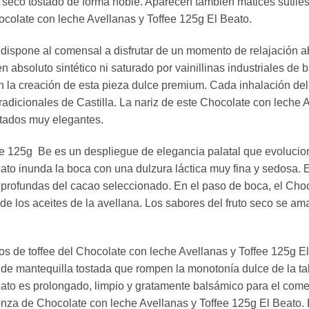
to seco tostado de forma noble. Aparecen también matices sutil
ocolate con leche Avellanas y Toffee 125g El Beato.
redispone al comensal a disfrutar de un momento de relajación 
 absoluto sintético ni saturado por vainillinas industriales de 
en la creación de esta pieza dulce premium. Cada inhalación de
tradicionales de Castilla. La nariz de este Chocolate con leche
stados muy elegantes.
e 125g Be es un despliegue de elegancia palatal que evoluciona
to inunda la boca con una dulzura láctica muy fina y sedosa. E
s profundas del cacao seleccionado. En el paso de boca, el Cho
 de los aceites de la avellana. Los sabores del fruto seco se 
s de toffee del Chocolate con leche Avellanas y Toffee 125g E
 de mantequilla tostada que rompen la monotonía dulce de la tabl
ato es prolongado, limpio y gratamente balsámico para el com
nza de Chocolate con leche Avellanas y Toffee 125g El Beato. 