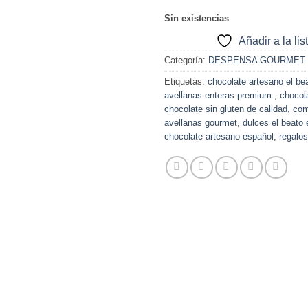
Sin existencias
Añadir a la li
Categoría:
DESPENSA GOURMET
Etiquetas:
chocolate artesano el be
avellanas enteras premium.
,
chocola
chocolate sin gluten de calidad
,
com
avellanas gourmet
,
dulces el beato
chocolate artesano español
,
regalos