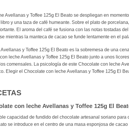
he Avellanas y Toffee 125g El Beato se despliegan en moment
 libro y una taza de café humeante. Sobre el plato de porcelan
rtante. El aroma del café se fusiona con las notas tostadas de
e mientras la manteca de cacao se funde lentamente en el palad
 Avellanas y Toffee 125g El Beato es la sobremesa de una cena
 con leche Avellanas y Toffee 125g El Beato junto a unos licores.
 los comensales. La psicología de este Chocolate con leche Ave
o. Elegir el Chocolate con leche Avellanas y Toffee 125g El Be
CETAS
ate con leche Avellanas y Toffee 125g El Bea
íble capacidad de fundido del chocolate artesanal soriano para c
ato se introduce en el centro de una masa esponjosa de cacao p