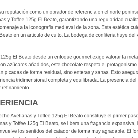
su reputación como un obrador de referencia en el norte peninsu
as y Toffee 125g El Beato, garantizando una regularidad cualit
omenaje a la iconografía medieval de la zona. Esta estética cuid
Beato en un artículo de culto. La bodega de confitería huye del
 125g El Beato desde un enfoque gourmet exige valorar la metam
con azúcares añadidos, este chocolate respeta el protagonismo 
án picadas de forma residual, sino enteras y sanas. Esto asegu
iencia tridimensional completa y equilibrada. La presencia del
 refinamiento.
PERIENCIA
che Avellanas y Toffee 125g El Beato constituye el primer paso d
anas y Toffee 125g El Beato, se libera una fragancia expansiva,
nvuelve los sentidos del catador de forma muy agradable. El fo