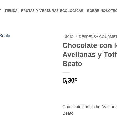
T
TIENDA
FRUTAS Y VERDURAS ECOLOGICAS
SOBRE NOSOTR
INICIO
/
DESPENSA GOURME
Chocolate con 
Añadir
Avellanas y Tof
a la
lista de
Beato
deseos
5,30
€
Chocolate con leche Avellana
Beato