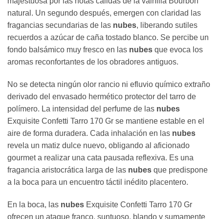
majestuosa por las notas cálidas de la vainilla Bourbon
natural. Un segundo después, emergen con claridad las
fragancias secundarias de las
nubes
, liberando sutiles
recuerdos a azúcar de caña tostado blanco. Se percibe un
fondo balsámico muy fresco en las
nubes
que evoca los
aromas reconfortantes de los obradores antiguos.
No se detecta ningún olor rancio ni efluvio químico extraño
derivado del envasado hermético protector del tarro de
polímero. La intensidad del perfume de las
nubes
Exquisite Confetti Tarro 170 Gr se mantiene estable en el
aire de forma duradera. Cada inhalación en las
nubes
revela un matiz dulce nuevo, obligando al aficionado
gourmet a realizar una cata pausada reflexiva. Es una
fragancia aristocrática larga de las
nubes
que predispone
a la boca para un encuentro táctil inédito placentero.
En la boca, las
nubes
Exquisite Confetti Tarro 170 Gr
ofrecen un ataque franco, suntuoso, blando y sumamente