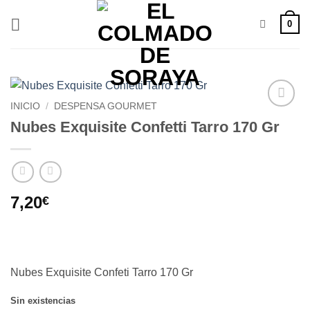
Saltar
0
al
contenido
INICIO
/
DESPENSA GOURMET
Añadir
Nubes Exquisite Confetti Tarro 170 Gr
a la
lista de
deseos
7,20
€
Nubes Exquisite Confeti Tarro 170 Gr
Sin existencias