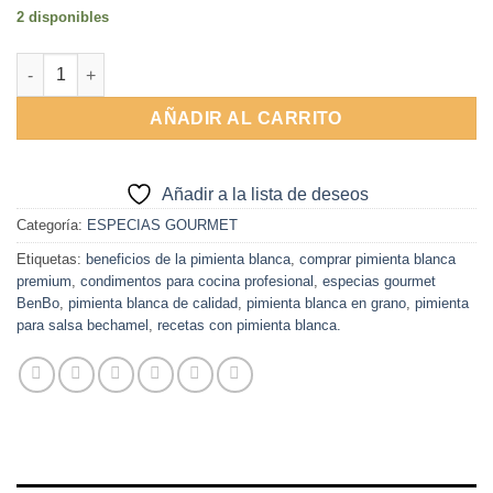
2 disponibles
Pimienta Blanca en grano 60g BenBo Gourmet cantidad
AÑADIR AL CARRITO
Añadir a la lista de deseos
Categoría:
ESPECIAS GOURMET
Etiquetas:
beneficios de la pimienta blanca
,
comprar pimienta blanca
premium
,
condimentos para cocina profesional
,
especias gourmet
BenBo
,
pimienta blanca de calidad
,
pimienta blanca en grano
,
pimienta
para salsa bechamel
,
recetas con pimienta blanca.