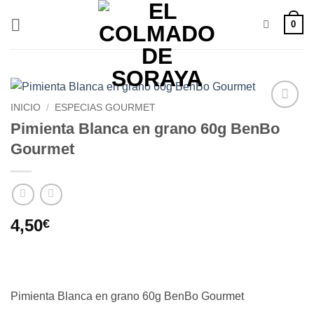
Saltar
0
al
contenido
INICIO
/
ESPECIAS GOURMET
Añadir
Pimienta Blanca en grano 60g BenBo
a la
Gourmet
lista de
deseos
4,50
€
Pimienta Blanca en grano 60g BenBo Gourmet